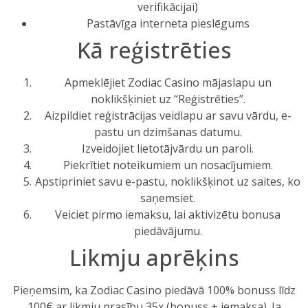
verifikācijai)
Pastāvīga interneta pieslēgums
Kā reģistrēties
Apmeklējiet Zodiac Casino mājaslapu un
noklikšķiniet uz “Reģistrēties”.
Aizpildiet reģistrācijas veidlapu ar savu vārdu, e-
pastu un dzimšanas datumu.
Izveidojiet lietotājvārdu un paroli.
Piekrītiet noteikumiem un nosacījumiem.
Apstipriniet savu e-pastu, noklikšķinot uz saites, ko
saņemsiet.
Veiciet pirmo iemaksu, lai aktivizētu bonusa
piedāvājumu.
Likmju aprēķins
Pieņemsim, ka Zodiac Casino piedāvā 100% bonuss līdz
100€ ar likmju prasību 35x (bonuss + iemaksa). Ja