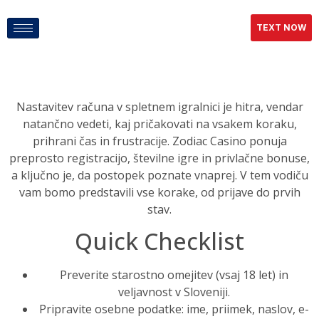
TEXT NOW
Nastavitev računa v spletnem igralnici je hitra, vendar
natančno vedeti, kaj pričakovati na vsakem koraku,
prihrani čas in frustracije. Zodiac Casino ponuja
preprosto registracijo, številne igre in privlačne bonuse,
a ključno je, da postopek poznate vnaprej. V tem vodiču
vam bomo predstavili vse korake, od prijave do prvih
stav.
Quick Checklist
Preverite starostno omejitev (vsaj 18 let) in
veljavnost v Sloveniji.
Pripravite osebne podatke: ime, priimek, naslov, e-