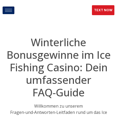
TEXT NOW
Winterliche
Bonusgewinne im Ice
Fishing Casino: Dein
umfassender
FAQ‑Guide
Willkommen zu unserem
Fragen‑und‑Antworten‑Leitfaden rund um das Ice