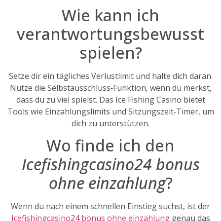
Wie kann ich
verantwortungsbewusst
spielen?
Setze dir ein tägliches Verlustlimit und halte dich daran.
Nutze die Selbstausschluss‑Funktion, wenn du merkst,
dass du zu viel spielst. Das Ice Fishing Casino bietet
Tools wie Einzahlungslimits und Sitzungszeit‑Timer, um
dich zu unterstützen.
Wo finde ich den
Icefishingcasino24 bonus
ohne einzahlung
?
Wenn du nach einem schnellen Einstieg suchst, ist der
Icefishingcasino24 bonus ohne einzahlung
genau das