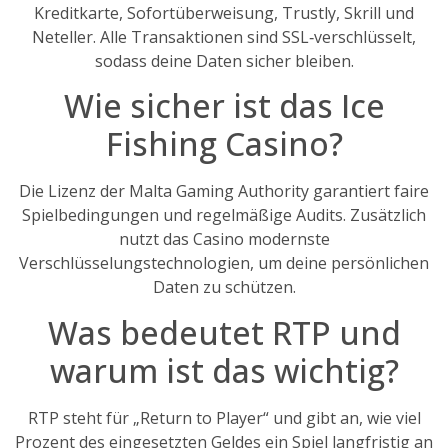
Kreditkarte, Sofortüberweisung, Trustly, Skrill und
Neteller. Alle Transaktionen sind SSL‑verschlüsselt,
sodass deine Daten sicher bleiben.
Wie sicher ist das Ice
Fishing Casino?
Die Lizenz der Malta Gaming Authority garantiert faire
Spielbedingungen und regelmäßige Audits. Zusätzlich
nutzt das Casino modernste
Verschlüsselungstechnologien, um deine persönlichen
Daten zu schützen.
Was bedeutet RTP und
warum ist das wichtig?
RTP steht für „Return to Player“ und gibt an, wie viel
Prozent des eingesetzten Geldes ein Spiel langfristig an