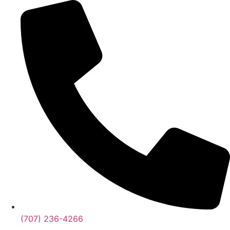
Skip
to
content
(707) 236-4266