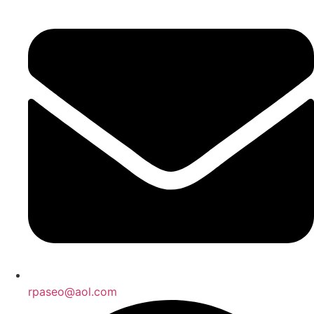
rpaseo@aol.com