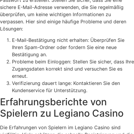
Passwort zu erstellen. Stellen Sie sicher, dass Sie eine
sichere E-Mail-Adresse verwenden, die Sie regelmäßig
überprüfen, um keine wichtigen Informationen zu
verpassen. Hier sind einige häufige Probleme und deren
Lösungen:
E-Mail-Bestätigung nicht erhalten: Überprüfen Sie
Ihren Spam-Ordner oder fordern Sie eine neue
Bestätigung an.
Probleme beim Einloggen: Stellen Sie sicher, dass Ihre
Zugangsdaten korrekt sind und versuchen Sie es
erneut.
Verifizierung dauert lange: Kontaktieren Sie den
Kundenservice für Unterstützung.
Erfahrungsberichte von
Spielern zu Legiano Casino
Die Erfahrungen von Spielern im Legiano Casino sind