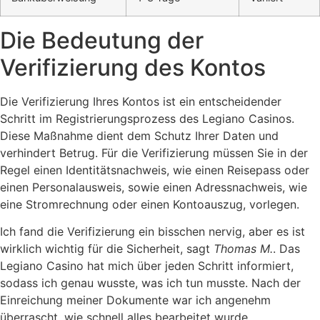
Die Bedeutung der
Verifizierung des Kontos
Die Verifizierung Ihres Kontos ist ein entscheidender
Schritt im Registrierungsprozess des Legiano Casinos.
Diese Maßnahme dient dem Schutz Ihrer Daten und
verhindert Betrug. Für die Verifizierung müssen Sie in der
Regel einen Identitätsnachweis, wie einen Reisepass oder
einen Personalausweis, sowie einen Adressnachweis, wie
eine Stromrechnung oder einen Kontoauszug, vorlegen.
Ich fand die Verifizierung ein bisschen nervig, aber es ist
wirklich wichtig für die Sicherheit, sagt
Thomas M.
. Das
Legiano Casino hat mich über jeden Schritt informiert,
sodass ich genau wusste, was ich tun musste. Nach der
Einreichung meiner Dokumente war ich angenehm
überrascht, wie schnell alles bearbeitet wurde.