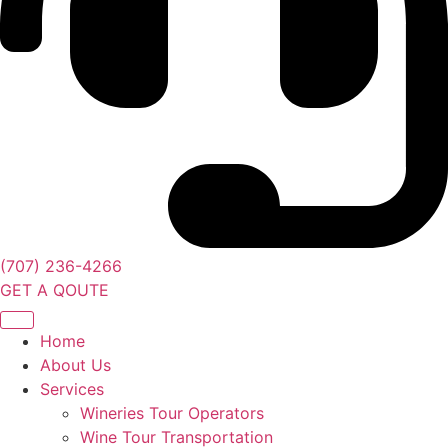
(707) 236-4266
GET A QOUTE
Home
About Us
Services
Wineries Tour Operators
Wine Tour Transportation