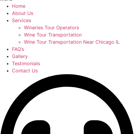
Home
About Us
Services
Wineries Tour Operators
Wine Tour Transportation
Wine Tour Transportation Near Chicago IL
FAQ’s
Gallery
Testimonials
Contact Us