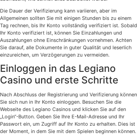
Die Dauer der Verifizierung kann variieren, aber im
Allgemeinen sollten Sie mit einigen Stunden bis zu einem
Tag rechnen, bis Ihr Konto vollständig verifiziert ist. Sobald
Ihr Konto verifiziert ist, können Sie Einzahlungen und
Auszahlungen ohne Einschränkungen vornehmen. Achten
Sie darauf, alle Dokumente in guter Qualität und leserlich
einzureichen, um Verzögerungen zu vermeiden.
Einloggen in das Legiano
Casino und erste Schritte
Nach Abschluss der Registrierung und Verifizierung können
Sie sich nun in Ihr Konto einloggen. Besuchen Sie die
Webseite des Legiano Casinos und klicken Sie auf den
„Login“-Button. Geben Sie Ihre E-Mail-Adresse und Ihr
Passwort ein, um Zugriff auf Ihr Konto zu erhalten. Dies ist
der Moment, in dem Sie mit dem Spielen beginnen können.