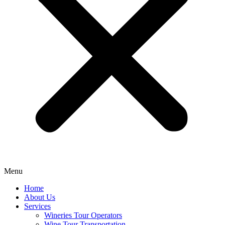
Menu
Home
About Us
Services
Wineries Tour Operators
Wine Tour Transportation