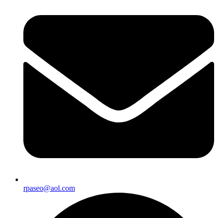
rpaseo@aol.com