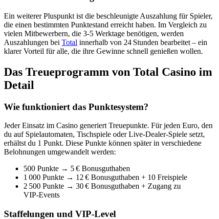
Ein weiterer Pluspunkt ist die beschleunigte Auszahlung für Spieler,
die einen bestimmten Punktestand erreicht haben. Im Vergleich zu
vielen Mitbewerbern, die 3‑5 Werktage benötigen, werden
Auszahlungen bei
Total
innerhalb von 24 Stunden bearbeitet – ein
klarer Vorteil für alle, die ihre Gewinne schnell genießen wollen.
Das Treueprogramm von Total Casino im
Detail
Wie funktioniert das Punktesystem?
Jeder Einsatz im Casino generiert Treuepunkte. Für jeden Euro, den
du auf Spielautomaten, Tischspiele oder Live‑Dealer‑Spiele setzt,
erhältst du 1 Punkt. Diese Punkte können später in verschiedene
Belohnungen umgewandelt werden:
500 Punkte → 5 € Bonusguthaben
1 000 Punkte → 12 € Bonusguthaben + 10 Freispiele
2 500 Punkte → 30 € Bonusguthaben + Zugang zu
VIP‑Events
Staffelungen und VIP‑Level