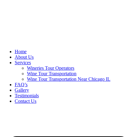
Home
About Us
Services
Wineries Tour Operators
Wine Tour Transportation
Wine Tour Transportation Near Chicago IL
FAQ’s
Gallery
Testimonials
Contact Us