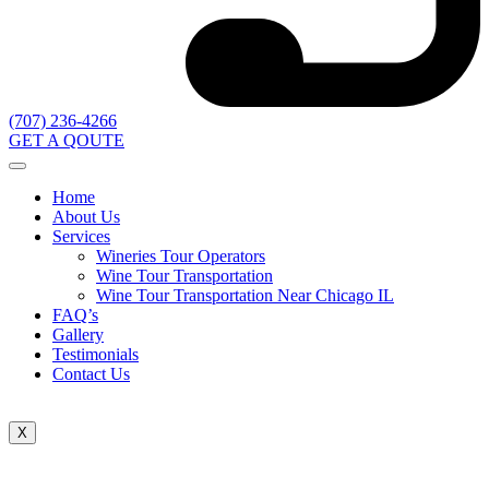
(707) 236-4266
GET A QOUTE
Home
About Us
Services
Wineries Tour Operators
Wine Tour Transportation
Wine Tour Transportation Near Chicago IL
FAQ’s
Gallery
Testimonials
Contact Us
X