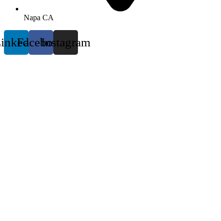
Napa CA
inkedin
Facebook
Instagram