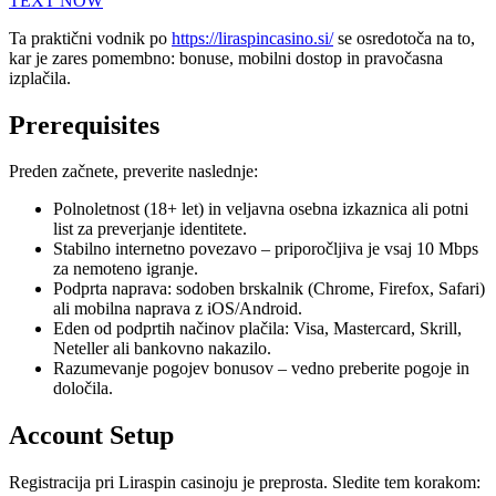
TEXT NOW
Ta praktični vodnik po
https://liraspincasino.si/
se osredotoča na to,
kar je zares pomembno: bonuse, mobilni dostop in pravočasna
izplačila.
Prerequisites
Preden začnete, preverite naslednje:
Polnoletnost (18+ let) in veljavna osebna izkaznica ali potni
list za preverjanje identitete.
Stabilno internetno povezavo – priporočljiva je vsaj 10 Mbps
za nemoteno igranje.
Podprta naprava: sodoben brskalnik (Chrome, Firefox, Safari)
ali mobilna naprava z iOS/Android.
Eden od podprtih načinov plačila: Visa, Mastercard, Skrill,
Neteller ali bankovno nakazilo.
Razumevanje pogojev bonusov – vedno preberite pogoje in
določila.
Account Setup
Registracija pri Liraspin casinoju je preprosta. Sledite tem korakom: