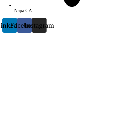
Napa CA
inkedin
Facebook
Instagram