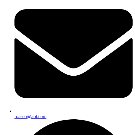
rpaseo@aol.com