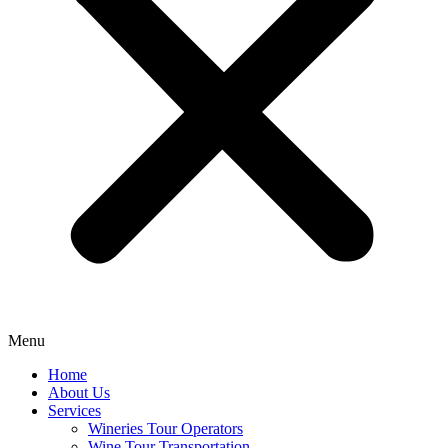
Menu
Home
About Us
Services
Wineries Tour Operators
Wine Tour Transportation