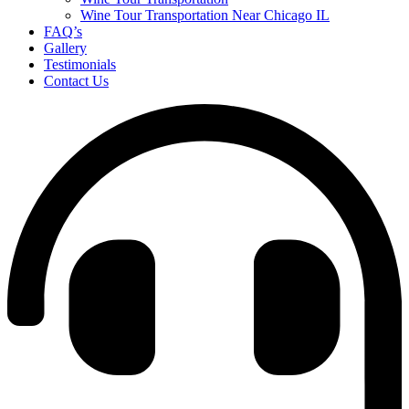
Wine Tour Transportation Near Chicago IL
FAQ’s
Gallery
Testimonials
Contact Us