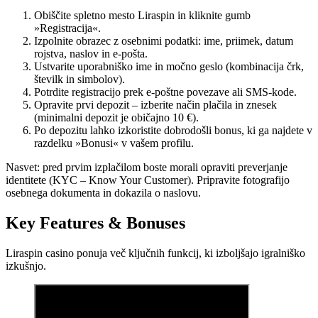
Obiščite spletno mesto Liraspin in kliknite gumb
»Registracija«.
Izpolnite obrazec z osebnimi podatki: ime, priimek, datum
rojstva, naslov in e-pošta.
Ustvarite uporabniško ime in močno geslo (kombinacija črk,
številk in simbolov).
Potrdite registracijo prek e-poštne povezave ali SMS-kode.
Opravite prvi depozit – izberite način plačila in znesek
(minimalni depozit je običajno 10 €).
Po depozitu lahko izkoristite dobrodošli bonus, ki ga najdete v
razdelku »Bonusi« v vašem profilu.
Nasvet: pred prvim izplačilom boste morali opraviti preverjanje
identitete (KYC – Know Your Customer). Pripravite fotografijo
osebnega dokumenta in dokazila o naslovu.
Key Features & Bonuses
Liraspin casino ponuja več ključnih funkcij, ki izboljšajo igralniško
izkušnjo.