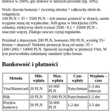
slotowe w 100%, gry stołowe w niższym procente (np. 10%).
Wzór: (kwota bonusu) × (wymóg obrotu) = całkowity obrót do
osiągnięcia.
100 PLN × 35 = 3500 PLN – tyle musisz postawić w slotach, zanim
wygrane staną się wypłacalne. Jeśli grasz w blackjacka (10%
wkładu), efektywny obrót wynosi 3500 / 0,1 = 35000 PLN –
znacznie więcej. Dlatego zawsze czytaj regulamin.
Przykład z depozytem 200 PLN, bonusem 200 PLN, wymóg 35×
(bonus + depozyt? Niektóre promocje liczą od sumy: 35 ×
(200+200) = 14000 PLN. Sprawdź szczegóły w promocji Vbet. W
tym przewodniku zakładamy standard: tylko bonus.
Bankowość i płatności
Min.
Max.
Czas
Wypłata –
Metoda
wpłata
wpłata
wpłaty
czas
10 000
1-3 dni
Visa/Mastercard
20 PLN
Natychmiast
PLN
robocze
Blik
10 PLN
5 000 PLN
Natychmiast
1-2 dni
Przelew
50 000
50 PLN
1-2 dni
3-5 dni
bankowy
PLN