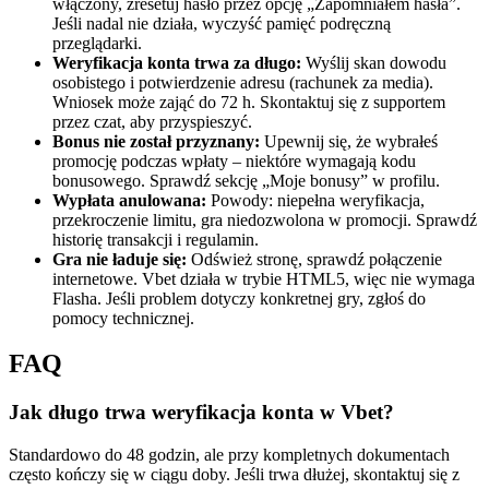
włączony, zresetuj hasło przez opcję „Zapomniałem hasła”.
Jeśli nadal nie działa, wyczyść pamięć podręczną
przeglądarki.
Weryfikacja konta trwa za długo:
Wyślij skan dowodu
osobistego i potwierdzenie adresu (rachunek za media).
Wniosek może zająć do 72 h. Skontaktuj się z supportem
przez czat, aby przyspieszyć.
Bonus nie został przyznany:
Upewnij się, że wybrałeś
promocję podczas wpłaty – niektóre wymagają kodu
bonusowego. Sprawdź sekcję „Moje bonusy” w profilu.
Wypłata anulowana:
Powody: niepełna weryfikacja,
przekroczenie limitu, gra niedozwolona w promocji. Sprawdź
historię transakcji i regulamin.
Gra nie ładuje się:
Odśwież stronę, sprawdź połączenie
internetowe. Vbet działa w trybie HTML5, więc nie wymaga
Flasha. Jeśli problem dotyczy konkretnej gry, zgłoś do
pomocy technicznej.
FAQ
Jak długo trwa weryfikacja konta w Vbet?
Standardowo do 48 godzin, ale przy kompletnych dokumentach
często kończy się w ciągu doby. Jeśli trwa dłużej, skontaktuj się z