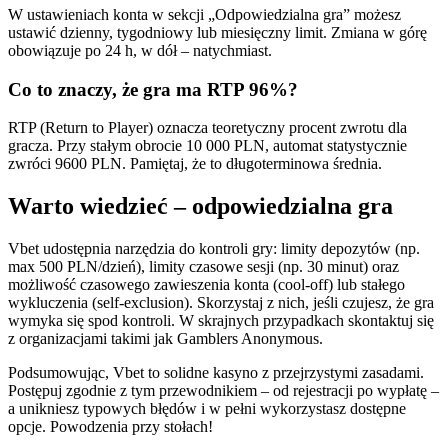
W ustawieniach konta w sekcji „Odpowiedzialna gra” możesz
ustawić dzienny, tygodniowy lub miesięczny limit. Zmiana w górę
obowiązuje po 24 h, w dół – natychmiast.
Co to znaczy, że gra ma RTP 96%?
RTP (Return to Player) oznacza teoretyczny procent zwrotu dla
gracza. Przy stałym obrocie 10 000 PLN, automat statystycznie
zwróci 9600 PLN. Pamiętaj, że to długoterminowa średnia.
Warto wiedzieć – odpowiedzialna gra
Vbet udostępnia narzędzia do kontroli gry: limity depozytów (np.
max 500 PLN/dzień), limity czasowe sesji (np. 30 minut) oraz
możliwość czasowego zawieszenia konta (cool-off) lub stałego
wykluczenia (self-exclusion). Skorzystaj z nich, jeśli czujesz, że gra
wymyka się spod kontroli. W skrajnych przypadkach skontaktuj się
z organizacjami takimi jak Gamblers Anonymous.
Podsumowując, Vbet to solidne kasyno z przejrzystymi zasadami.
Postępuj zgodnie z tym przewodnikiem – od rejestracji po wypłatę –
a unikniesz typowych błędów i w pełni wykorzystasz dostępne
opcje. Powodzenia przy stołach!