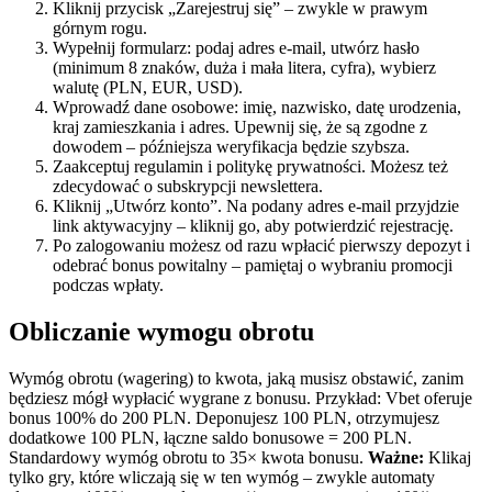
Kliknij przycisk „Zarejestruj się” – zwykle w prawym
górnym rogu.
Wypełnij formularz: podaj adres e-mail, utwórz hasło
(minimum 8 znaków, duża i mała litera, cyfra), wybierz
walutę (PLN, EUR, USD).
Wprowadź dane osobowe: imię, nazwisko, datę urodzenia,
kraj zamieszkania i adres. Upewnij się, że są zgodne z
dowodem – późniejsza weryfikacja będzie szybsza.
Zaakceptuj regulamin i politykę prywatności. Możesz też
zdecydować o subskrypcji newslettera.
Kliknij „Utwórz konto”. Na podany adres e-mail przyjdzie
link aktywacyjny – kliknij go, aby potwierdzić rejestrację.
Po zalogowaniu możesz od razu wpłacić pierwszy depozyt i
odebrać bonus powitalny – pamiętaj o wybraniu promocji
podczas wpłaty.
Obliczanie wymogu obrotu
Wymóg obrotu (wagering) to kwota, jaką musisz obstawić, zanim
będziesz mógł wypłacić wygrane z bonusu. Przykład: Vbet oferuje
bonus 100% do 200 PLN. Deponujesz 100 PLN, otrzymujesz
dodatkowe 100 PLN, łączne saldo bonusowe = 200 PLN.
Standardowy wymóg obrotu to 35× kwota bonusu.
Ważne:
Klikaj
tylko gry, które wliczają się w ten wymóg – zwykle automaty