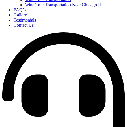
Wine Tour Transportation Near Chicago IL
FAQ’s
Gallery
Testimonials
Contact Us