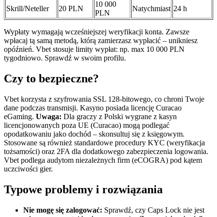
10 000
Skrill/Neteller
20 PLN
Natychmiast
24 h
PLN
Wypłaty wymagają wcześniejszej weryfikacji konta. Zawsze
wpłacaj tą samą metodą, którą zamierzasz wypłacić – unikniesz
opóźnień. Vbet stosuje limity wypłat: np. max 10 000 PLN
tygodniowo. Sprawdź w swoim profilu.
Czy to bezpieczne?
Vbet korzysta z szyfrowania SSL 128-bitowego, co chroni Twoje
dane podczas transmisji. Kasyno posiada licencję Curacao
eGaming.
Uwaga:
Dla graczy z Polski wygrane z kasyn
licencjonowanych poza UE (Curacao) mogą podlegać
opodatkowaniu jako dochód – skonsultuj się z księgowym.
Stosowane są również standardowe procedury KYC (weryfikacja
tożsamości) oraz 2FA dla dodatkowego zabezpieczenia logowania.
Vbet podlega audytom niezależnych firm (eCOGRA) pod kątem
uczciwości gier.
Typowe problemy i rozwiązania
Nie mogę się zalogować:
Sprawdź, czy Caps Lock nie jest