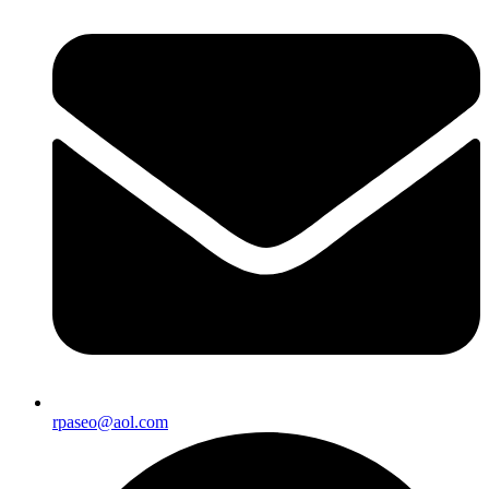
rpaseo@aol.com