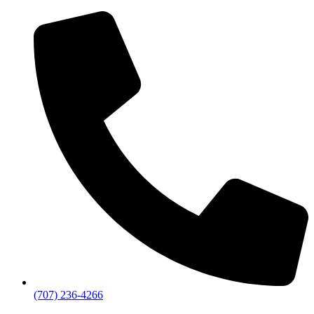
Skip
to
content
(707) 236-4266