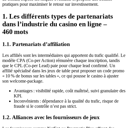
pratiques pour maximiser le retour sur investissement.
1. Les différents types de partenariats
dans l’industrie du casino en ligne –
460 mots
1.1. Partenariats d’affiliation
Les affiliés sont les intermédiaires qui apportent du trafic qualifié. Le
modèle CPA (Co‑per Action) rémunère chaque inscription, tandis
que le CPL (Co‑per Lead) paie pour chaque lead confirmé. Un
affilié spécialisé dans les jeux de table peut proposer un code promo
« 10 % de bonus sur les tables », ce qui pousse le casino à ajuster
son welcome‑package.
Avantages : visibilité rapide, coût maîtrisé, suivi granulaire des
KPI.
Inconvénients : dépendance à la qualité du trafic, risque de
fraude si le contrôle n’est pas strict.
1.2. Alliances avec les fournisseurs de jeux