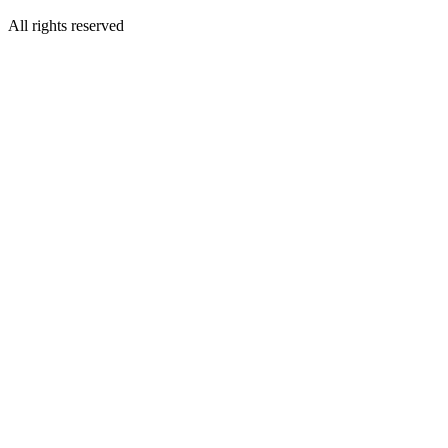
All rights reserved