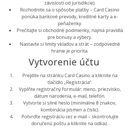
závislosti od jurisdikcie).
Rozhodnite sa o spôsobe platby – Card Casino
ponúka bankové prevody, kreditné karty a e-
peňaženky.
Prečítajte si obchodné podmienky, najmä pravidlá
pre bonusy a výbery.
Nastavte si limity vkladov a strát – zodpovedné
hranie je priorita.
Vytvorenie účtu
Prejdite na stránku Card Casino a kliknite na
tlačidlo „Registrácia“.
Vyplňte registračný formulár: meno, priezvisko,
dátum narodenia, e-mail, telefón.
Vytvorte si silné heslo (minimálne 8 znakov,
kombinácia písmen a číslic).
Potvrďte registráciu cez e-mail – skontrolujte
doručenú poštu a kliknite na odkaz.