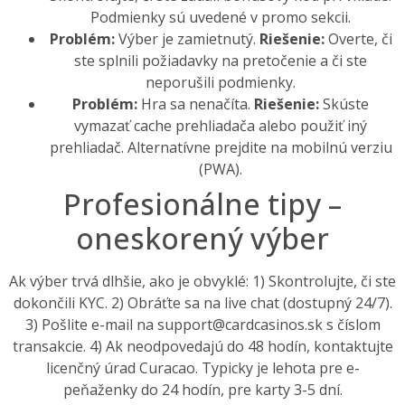
Podmienky sú uvedené v promo sekcii.
Problém:
Výber je zamietnutý.
Riešenie:
Overte, či
ste splnili požiadavky na pretočenie a či ste
neporušili podmienky.
Problém:
Hra sa nenačíta.
Riešenie:
Skúste
vymazať cache prehliadača alebo použiť iný
prehliadač. Alternatívne prejdite na mobilnú verziu
(PWA).
Profesionálne tipy –
oneskorený výber
Ak výber trvá dlhšie, ako je obvyklé: 1) Skontrolujte, či ste
dokončili KYC. 2) Obráťte sa na live chat (dostupný 24/7).
3) Pošlite e-mail na support@cardcasinos.sk s číslom
transakcie. 4) Ak neodpovedajú do 48 hodín, kontaktujte
licenčný úrad Curacao. Typicky je lehota pre e-
peňaženky do 24 hodín, pre karty 3-5 dní.