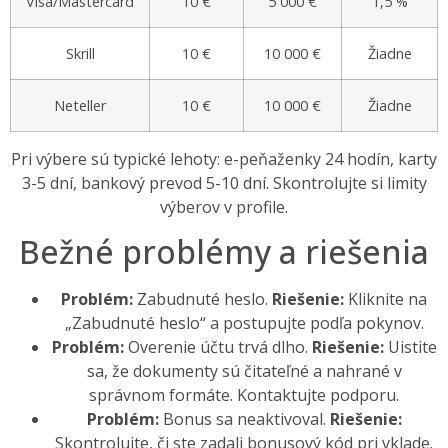
Visa/Mastercard
10 €
5 000 €
1,5 %
Skrill
10 €
10 000 €
Žiadne
Neteller
10 €
10 000 €
Žiadne
Pri výbere sú typické lehoty: e-peňaženky 24 hodín, karty
3-5 dní, bankový prevod 5-10 dní. Skontrolujte si limity
výberov v profile.
Bežné problémy a riešenia
Problém:
Zabudnuté heslo.
Riešenie:
Kliknite na
„Zabudnuté heslo“ a postupujte podľa pokynov.
Problém:
Overenie účtu trvá dlho.
Riešenie:
Uistite
sa, že dokumenty sú čitateľné a nahrané v
správnom formáte. Kontaktujte podporu.
Problém:
Bonus sa neaktivoval.
Riešenie:
Skontrolujte, či ste zadali bonusový kód pri vklade.