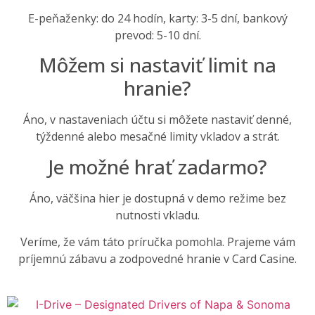
E-peňaženky: do 24 hodín, karty: 3-5 dní, bankový
prevod: 5-10 dní.
Môžem si nastaviť limit na
hranie?
Áno, v nastaveniach účtu si môžete nastaviť denné,
týždenné alebo mesačné limity vkladov a strát.
Je možné hrať zadarmo?
Áno, väčšina hier je dostupná v demo režime bez
nutnosti vkladu.
Veríme, že vám táto príručka pomohla. Prajeme vám
príjemnú zábavu a zodpovedné hranie v Card Casine.