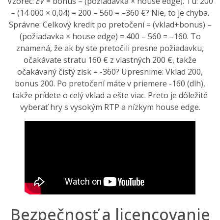
Vzorec:
EV
= bonus – (požiadavka × house edge). Tu: 200
– (14 000 × 0,04) = 200 – 560 = –360 €? Nie, to je chyba.
Správne: Celkový kredit po pretočení = (vklad+bonus) –
(požiadavka × house edge) = 400 – 560 = –160. To
znamená, že ak by ste pretočili presne požiadavku,
očakávate stratu 160 € z vlastných 200 €, takže
očakávaný čistý zisk = -360? Upresnime: Vklad 200,
bonus 200. Po pretočení máte v priemere -160 (dlh),
takže prídete o celý vklad a ešte viac. Preto je dôležité
vyberať hry s vysokým RTP a nízkym house edge.
Bezpečnosť a licencovanie