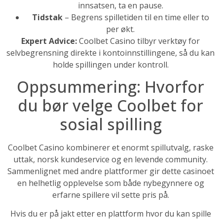
innsatsen, ta en pause.
Tidstak
– Begrens spilletiden til en time eller to
per økt.
Expert Advice:
Coolbet Casino tilbyr verktøy for
selvbegrensning direkte i kontoinnstillingene, så du kan
holde spillingen under kontroll.
Oppsummering: Hvorfor
du bør velge Coolbet for
sosial spilling
Coolbet Casino kombinerer et enormt spillutvalg, raske
uttak, norsk kundeservice og en levende community.
Sammenlignet med andre plattformer gir dette casinoet
en helhetlig opplevelse som både nybegynnere og
erfarne spillere vil sette pris på.
Hvis du er på jakt etter en plattform hvor du kan spille