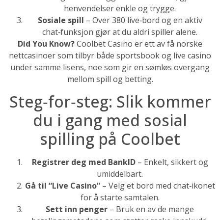
henvendelser enkle og trygge.
Sosiale spill
– Over 380 live‑bord og en aktiv
chat‑funksjon gjør at du aldri spiller alene.
Did You Know?
Coolbet Casino er ett av få norske
nettcasinoer som tilbyr både sportsbook og live casino
under samme lisens, noe som gir en sømløs overgang
mellom spill og betting.
Steg‑for‑steg: Slik kommer
du i gang med sosial
spilling på Coolbet
Registrer deg med BankID
– Enkelt, sikkert og
umiddelbart.
Gå til “Live Casino”
– Velg et bord med chat‑ikonet
for å starte samtalen.
Sett inn penger
– Bruk en av de mange