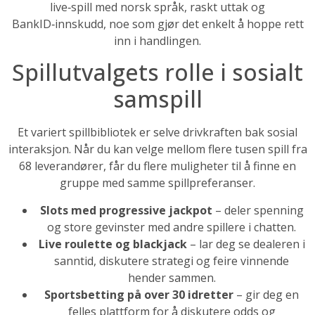
live‑spill med norsk språk, raskt uttak og
BankID‑innskudd, noe som gjør det enkelt å hoppe rett
inn i handlingen.
Spillutvalgets rolle i sosialt
samspill
Et variert spillbibliotek er selve drivkraften bak sosial
interaksjon. Når du kan velge mellom flere tusen spill fra
68 leverandører, får du flere muligheter til å finne en
gruppe med samme spillpreferanser.
Slots med progressive jackpot
– deler spenning
og store gevinster med andre spillere i chatten.
Live roulette og blackjack
– lar deg se dealeren i
sanntid, diskutere strategi og feire vinnende
hender sammen.
Sportsbetting på over 30 idretter
– gir deg en
felles plattform for å diskutere odds og