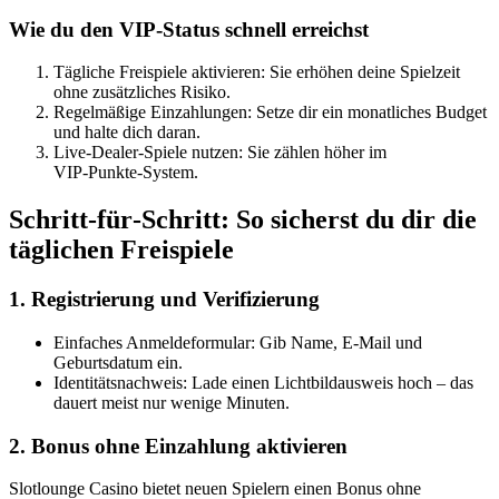
Wie du den VIP‑Status schnell erreichst
Tägliche Freispiele aktivieren: Sie erhöhen deine Spielzeit
ohne zusätzliches Risiko.
Regelmäßige Einzahlungen: Setze dir ein monatliches Budget
und halte dich daran.
Live‑Dealer‑Spiele nutzen: Sie zählen höher im
VIP‑Punkte‑System.
Schritt‑für‑Schritt: So sicherst du dir die
täglichen Freispiele
1. Registrierung und Verifizierung
Einfaches Anmeldeformular: Gib Name, E‑Mail und
Geburtsdatum ein.
Identitätsnachweis: Lade einen Lichtbildausweis hoch – das
dauert meist nur wenige Minuten.
2. Bonus ohne Einzahlung aktivieren
Slotlounge Casino bietet neuen Spielern einen Bonus ohne