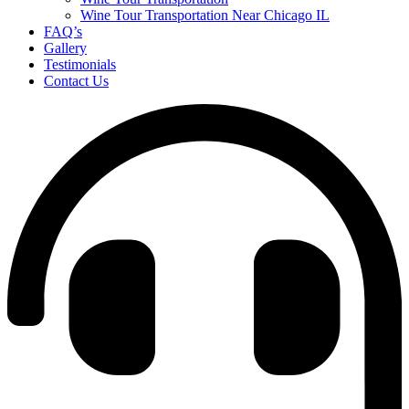
Wine Tour Transportation Near Chicago IL
FAQ’s
Gallery
Testimonials
Contact Us