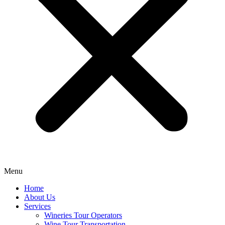
Menu
Home
About Us
Services
Wineries Tour Operators
Wine Tour Transportation