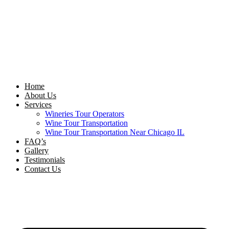
Home
About Us
Services
Wineries Tour Operators
Wine Tour Transportation
Wine Tour Transportation Near Chicago IL
FAQ’s
Gallery
Testimonials
Contact Us