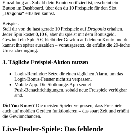
Einzahlung an. Sobald dein Konto verifiziert ist, erscheint ein
Button im Dashboard, über den du 10 Freispiele für den Slot
„Dragonia“ erhalten kannst.
Beispiel:
Stell dir vor, du hast gerade 10 Freispiele auf
Dragonia
erhalten.
Jeder Spin kostet 0,10 €, aber du spielst mit dem Bonusgeld.
Gewinnt ein Spin 5 €, bleibt der Gewinn auf deinem Konto und du
kannst ihn später auszahlen – vorausgesetzt, du erfüllst die 20‑fache
Umsatzbedingung.
3. Tägliche Freispiel‑Aktion nutzen
Login‑Reminder: Setze dir einen täglichen Alarm, um das
Login‑Bonus‑Fenster nicht zu verpassen.
Mobile App: Die Slotlounge‑App sendet
Push‑Benachrichtigungen, sobald neue Freispiele verfügbar
sind.
Did You Know?
Die meisten Spieler vergessen, dass Freispiele
auch auf mobilen Geräten funktionieren – das spart Zeit und erhöht
die Gewinnchancen.
Live‑Dealer‑Spiele: Das fehlende