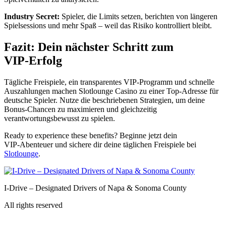
Industry Secret:
Spieler, die Limits setzen, berichten von längeren
Spielsessions und mehr Spaß – weil das Risiko kontrolliert bleibt.
Fazit: Dein nächster Schritt zum
VIP‑Erfolg
Tägliche Freispiele, ein transparentes VIP‑Programm und schnelle
Auszahlungen machen Slotlounge Casino zu einer Top‑Adresse für
deutsche Spieler. Nutze die beschriebenen Strategien, um deine
Bonus‑Chancen zu maximieren und gleichzeitig
verantwortungsbewusst zu spielen.
Ready to experience these benefits? Beginne jetzt dein
VIP‑Abenteuer und sichere dir deine täglichen Freispiele bei
Slotlounge
.
I-Drive – Designated Drivers of Napa & Sonoma County
All rights reserved