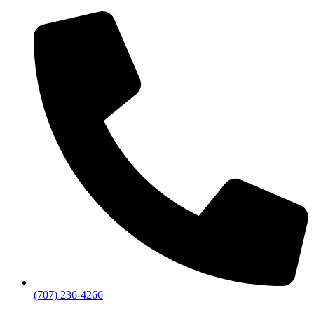
Skip
to
content
(707) 236-4266