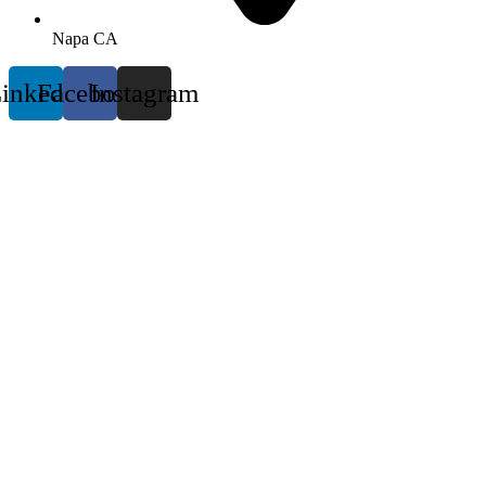
Napa CA
inkedin
Facebook
Instagram