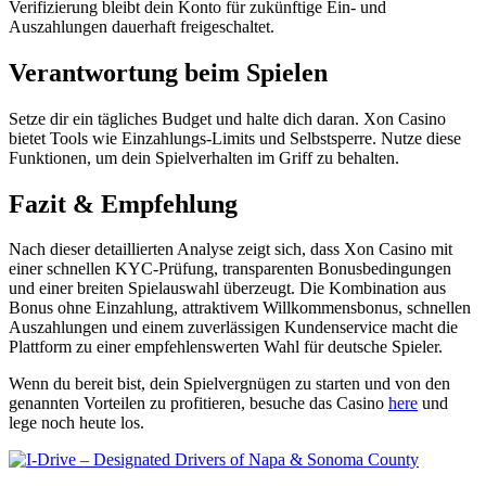
Verifizierung bleibt dein Konto für zukünftige Ein‑ und
Auszahlungen dauerhaft freigeschaltet.
Verantwortung beim Spielen
Setze dir ein tägliches Budget und halte dich daran. Xon Casino
bietet Tools wie Einzahlungs‑Limits und Selbstsperre. Nutze diese
Funktionen, um dein Spielverhalten im Griff zu behalten.
Fazit & Empfehlung
Nach dieser detaillierten Analyse zeigt sich, dass Xon Casino mit
einer schnellen KYC‑Prüfung, transparenten Bonusbedingungen
und einer breiten Spielauswahl überzeugt. Die Kombination aus
Bonus ohne Einzahlung, attraktivem Willkommensbonus, schnellen
Auszahlungen und einem zuverlässigen Kundenservice macht die
Plattform zu einer empfehlenswerten Wahl für deutsche Spieler.
Wenn du bereit bist, dein Spielvergnügen zu starten und von den
genannten Vorteilen zu profitieren, besuche das Casino
here
und
lege noch heute los.