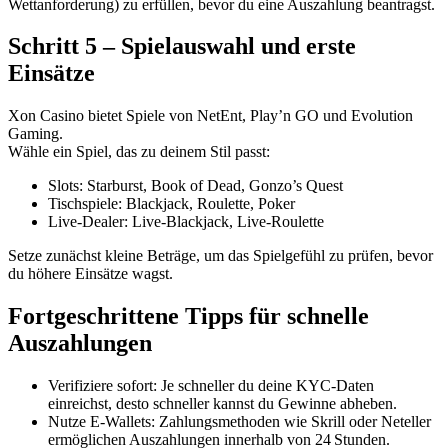
Wettanforderung) zu erfüllen, bevor du eine Auszahlung beantragst.
Schritt 5 – Spielauswahl und erste
Einsätze
Xon Casino bietet Spiele von NetEnt, Play’n GO und Evolution
Gaming.
Wähle ein Spiel, das zu deinem Stil passt:
Slots: Starburst, Book of Dead, Gonzo’s Quest
Tischspiele: Blackjack, Roulette, Poker
Live‑Dealer: Live‑Blackjack, Live‑Roulette
Setze zunächst kleine Beträge, um das Spielgefühl zu prüfen, bevor
du höhere Einsätze wagst.
Fortgeschrittene Tipps für schnelle
Auszahlungen
Verifiziere sofort: Je schneller du deine KYC‑Daten
einreichst, desto schneller kannst du Gewinne abheben.
Nutze E‑Wallets: Zahlungsmethoden wie Skrill oder Neteller
ermöglichen Auszahlungen innerhalb von 24 Stunden.