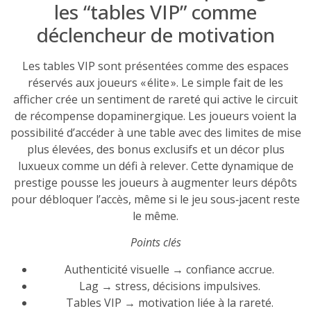
les “tables VIP” comme
déclencheur de motivation
Les tables VIP sont présentées comme des espaces
réservés aux joueurs « élite ». Le simple fait de les
afficher crée un sentiment de rareté qui active le circuit
de récompense dopaminergique. Les joueurs voient la
possibilité d’accéder à une table avec des limites de mise
plus élevées, des bonus exclusifs et un décor plus
luxueux comme un défi à relever. Cette dynamique de
prestige pousse les joueurs à augmenter leurs dépôts
pour débloquer l’accès, même si le jeu sous‑jacent reste
le même.
Points clés
Authenticité visuelle → confiance accrue.
Lag → stress, décisions impulsives.
Tables VIP → motivation liée à la rareté.