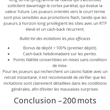
sollicitent davantage le cortex pariétal, qui évalue la
valeur future. Les joueurs orientés vers le court terme
sont plus sensibles aux promotions flash, tandis que les
joueurs à horizon long privilégient les sites avec un RTP
élevé et un cash‑back récurrent.
Bullet list des incitations les plus efficaces
Bonus de dépôt > 100 % (premier dépôt).
Cash‑back hebdomadaire sur les pertes.
Points fidélité convertibles en mises sans condition
de mise.
Pour les joueurs qui recherchent un casino fiable avec un
retrait instantané, il est recommandé de vérifier que les
incitations sont clairement détaillées dans les conditions
générales, afin d’éviter les mauvaises surprises.
Conclusion – 200 mots