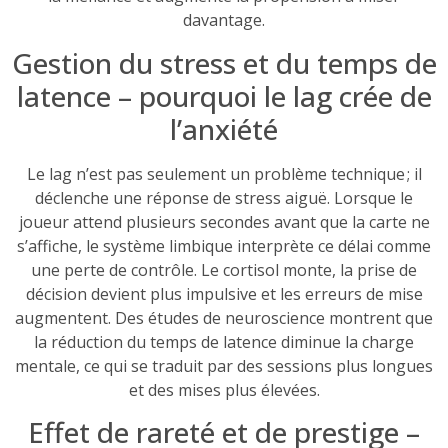
davantage.
Gestion du stress et du temps de
latence – pourquoi le lag crée de
l’anxiété
Le lag n’est pas seulement un problème technique ; il
déclenche une réponse de stress aiguë. Lorsque le
joueur attend plusieurs secondes avant que la carte ne
s’affiche, le système limbique interprète ce délai comme
une perte de contrôle. Le cortisol monte, la prise de
décision devient plus impulsive et les erreurs de mise
augmentent. Des études de neuroscience montrent que
la réduction du temps de latence diminue la charge
mentale, ce qui se traduit par des sessions plus longues
et des mises plus élevées.
Effet de rareté et de prestige –