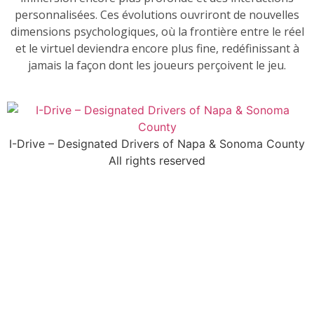
personnalisées. Ces évolutions ouvriront de nouvelles
dimensions psychologiques, où la frontière entre le réel
et le virtuel deviendra encore plus fine, redéfinissant à
jamais la façon dont les joueurs perçoivent le jeu.
I-Drive – Designated Drivers of Napa & Sonoma County
All rights reserved