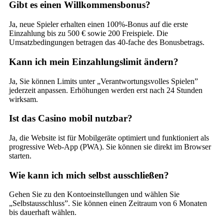
Gibt es einen Willkommensbonus?
Ja, neue Spieler erhalten einen 100%-Bonus auf die erste
Einzahlung bis zu 500 € sowie 200 Freispiele. Die
Umsatzbedingungen betragen das 40-fache des Bonusbetrags.
Kann ich mein Einzahlungslimit ändern?
Ja, Sie können Limits unter „Verantwortungsvolles Spielen”
jederzeit anpassen. Erhöhungen werden erst nach 24 Stunden
wirksam.
Ist das Casino mobil nutzbar?
Ja, die Website ist für Mobilgeräte optimiert und funktioniert als
progressive Web-App (PWA). Sie können sie direkt im Browser
starten.
Wie kann ich mich selbst ausschließen?
Gehen Sie zu den Kontoeinstellungen und wählen Sie
„Selbstausschluss”. Sie können einen Zeitraum von 6 Monaten
bis dauerhaft wählen.