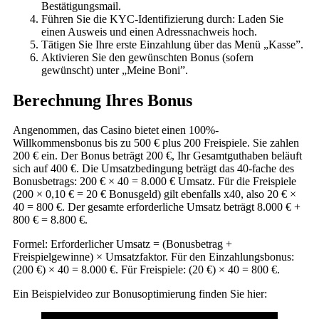
Bestätigungsmail.
Führen Sie die KYC-Identifizierung durch: Laden Sie
einen Ausweis und einen Adressnachweis hoch.
Tätigen Sie Ihre erste Einzahlung über das Menü „Kasse”.
Aktivieren Sie den gewünschten Bonus (sofern
gewünscht) unter „Meine Boni”.
Berechnung Ihres Bonus
Angenommen, das Casino bietet einen 100%-
Willkommensbonus bis zu 500 € plus 200 Freispiele. Sie zahlen
200 € ein. Der Bonus beträgt 200 €, Ihr Gesamtguthaben beläuft
sich auf 400 €. Die Umsatzbedingung beträgt das 40-fache des
Bonusbetrags: 200 € × 40 = 8.000 € Umsatz. Für die Freispiele
(200 × 0,10 € = 20 € Bonusgeld) gilt ebenfalls x40, also 20 € ×
40 = 800 €. Der gesamte erforderliche Umsatz beträgt 8.000 € +
800 € = 8.800 €.
Formel: Erforderlicher Umsatz = (Bonusbetrag +
Freispielgewinne) × Umsatzfaktor. Für den Einzahlungsbonus:
(200 €) × 40 = 8.000 €. Für Freispiele: (20 €) × 40 = 800 €.
Ein Beispielvideo zur Bonusoptimierung finden Sie hier: