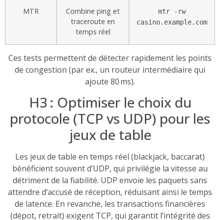
MTR
Combine ping et
mtr -rw
traceroute en
casino.example.com
temps réel
Ces tests permettent de détecter rapidement les points
de congestion (par ex., un routeur intermédiaire qui
ajoute 80 ms).
H3 : Optimiser le choix du
protocole (TCP vs UDP) pour les
jeux de table
Les jeux de table en temps réel (blackjack, baccarat)
bénéficient souvent d’UDP, qui privilégie la vitesse au
détriment de la fiabilité. UDP envoie les paquets sans
attendre d’accusé de réception, réduisant ainsi le temps
de latence. En revanche, les transactions financières
(dépot, retrait) exigent TCP, qui garantit l’intégrité des