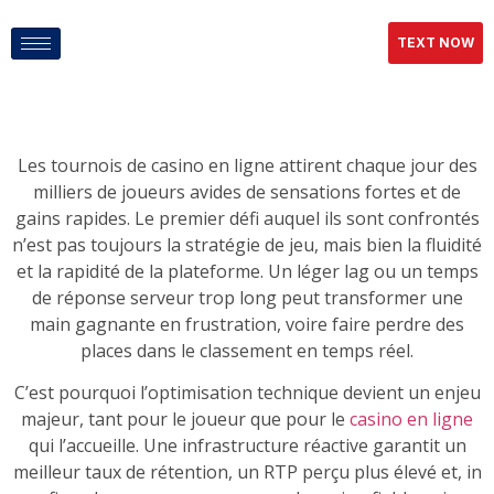
TEXT NOW
Les tournois de casino en ligne attirent chaque jour des
milliers de joueurs avides de sensations fortes et de
gains rapides. Le premier défi auquel ils sont confrontés
n’est pas toujours la stratégie de jeu, mais bien la fluidité
et la rapidité de la plateforme. Un léger lag ou un temps
de réponse serveur trop long peut transformer une
main gagnante en frustration, voire faire perdre des
places dans le classement en temps réel.
C’est pourquoi l’optimisation technique devient un enjeu
majeur, tant pour le joueur que pour le
casino en ligne
qui l’accueille. Une infrastructure réactive garantit un
meilleur taux de rétention, un RTP perçu plus élevé et, in