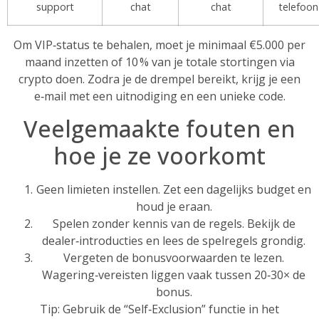
support
chat
chat
telefoon
Om VIP‑status te behalen, moet je minimaal €5.000 per
maand inzetten of 10 % van je totale stortingen via
crypto doen. Zodra je de drempel bereikt, krijg je een
e‑mail met een uitnodiging en een unieke code.
Veelgemaakte fouten en
hoe je ze voorkomt
Geen limieten instellen. Zet een dagelijks budget en
houd je eraan.
Spelen zonder kennis van de regels. Bekijk de
dealer‑introducties en lees de spelregels grondig.
Vergeten de bonusvoorwaarden te lezen.
Wagering‑vereisten liggen vaak tussen 20‑30× de
bonus.
Tip: Gebruik de “Self‑Exclusion” functie in het