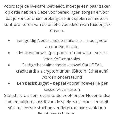
Voordat je de live‑tafel betreedt, moet je een paar zaken
op orde hebben. Deze voorbereidingen zorgen ervoor
dat je zonder onderbrekingen kunt spelen en meteen
kunt profiteren van de unieke voordelen van Hiddenjack
Casino.
Een geldig Nederlands e‑mailadres – nodig voor
accountverificatie.
Identiteitsbewijs (paspoort of rijbewijs) – vereist
voor KYC‑controles.
Geldige betaalmethode – zowel fiat (iDEAL,
creditcard) als cryptomunten (Bitcoin, Ethereum)
worden ondersteund.
Een basisbudget – bepaal vooraf hoeveel je per
sessie wilt inzetten.
Statistiek: Uit een recent onderzoek onder Nederlandse
spelers blijkt dat 68 % van de spelers die hun identiteit
vóór de eerste storting verifiëren, minder vaak hun
limiet overschrijden.