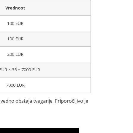
Vrednost
100 EUR
100 EUR
200 EUR
EUR × 35 = 7000 EUR
7000 EUR
 vedno obstaja tveganje. Priporočljivo je