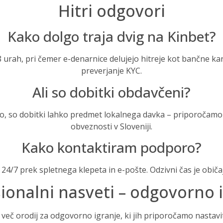
Hitri odgovori
Kako dolgo traja dvig na Kinbet?
8 urah, pri čemer e-denarnice delujejo hitreje kot bančne kar
preverjanje KYC.
Ali so dobitki obdavčeni?
ao, so dobitki lahko predmet lokalnega davka – priporočam
obveznosti v Sloveniji.
Kako kontaktiram podporo?
 24/7 prek spletnega klepeta in e-pošte. Odzivni čas je obič
ionalni nasveti – odgovorno 
več orodij za odgovorno igranje, ki jih priporočamo nastaviti 