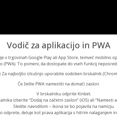
Vodič za aplikacijo in PWA
ije v trgovinah Google Play ali App Store, temveč mobilno 
ijo (PWA). To pomeni, da dostopate do vseh funkcij neposredn
:
Za najboljšo izkušnjo uporabite sodoben brskalnik (Chrome
Če želite PWA namestiti na domači zaslon:
V brskalniku odprite Kinbet.
lnika izberite “Dodaj na začetni zaslon” (iOS) ali “Namesti ap
Sledite navodilom – ikona se bo pojavila na namizju.
jo odprete, deluje kot prava aplikacija s hitrim nalaganjem in 