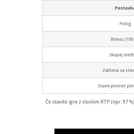
Postavk
Polog
Bonus (100
Skupaj sred
Zahteva za stav
Stavni promet pr
Če stavite igre z visokim RTP (npr. 97 %