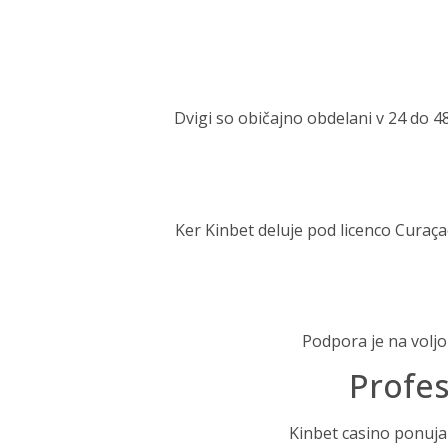
Dvigi so običajno obdelani v 24 do 4
Ker Kinbet deluje pod licenco Curaç
Podpora je na voljo
Profes
Kinbet casino ponuja 