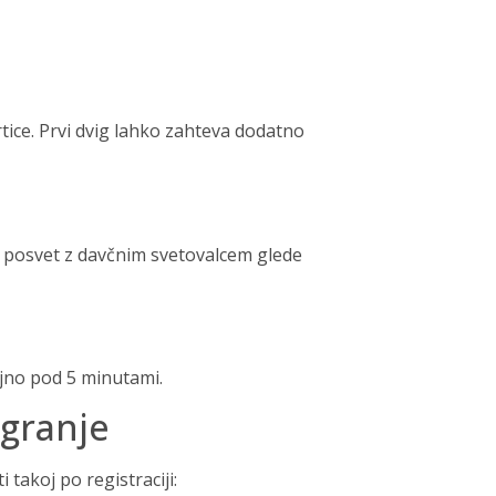
tice. Prvi dvig lahko zahteva dodatno
o posvet z davčnim svetovalcem glede
ajno pod 5 minutami.
igranje
takoj po registraciji: