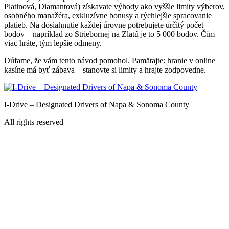
Platinová, Diamantová) získavate výhody ako vyššie limity výberov,
osobného manažéra, exkluzívne bonusy a rýchlejšie spracovanie
platieb. Na dosiahnutie každej úrovne potrebujete určitý počet
bodov – napríklad zo Striebornej na Zlatú je to 5 000 bodov. Čím
viac hráte, tým lepšie odmeny.
Dúfame, že vám tento návod pomohol. Pamätajte: hranie v online
kasíne má byť zábava – stanovte si limity a hrajte zodpovedne.
I-Drive – Designated Drivers of Napa & Sonoma County
All rights reserved