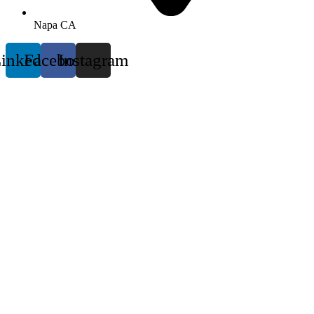
Napa CA
inkedin
Facebook
Instagram