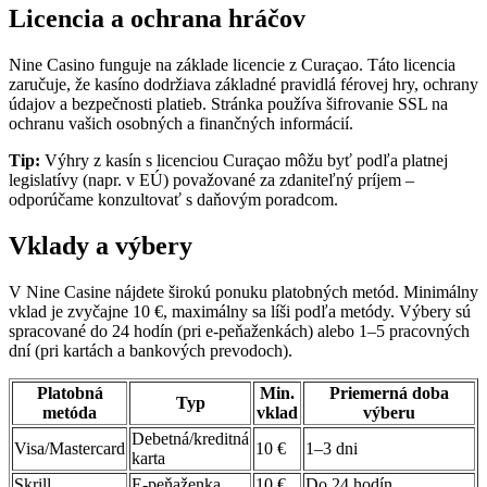
Licencia a ochrana hráčov
Nine Casino funguje na základe licencie z Curaçao. Táto licencia
zaručuje, že kasíno dodržiava základné pravidlá férovej hry, ochrany
údajov a bezpečnosti platieb. Stránka používa šifrovanie SSL na
ochranu vašich osobných a finančných informácií.
Tip:
Výhry z kasín s licenciou Curaçao môžu byť podľa platnej
legislatívy (napr. v EÚ) považované za zdaniteľný príjem –
odporúčame konzultovať s daňovým poradcom.
Vklady a výbery
V Nine Casine nájdete širokú ponuku platobných metód. Minimálny
vklad je zvyčajne 10 €, maximálny sa líši podľa metódy. Výbery sú
spracované do 24 hodín (pri e‑peňaženkách) alebo 1–5 pracovných
dní (pri kartách a bankových prevodoch).
Platobná
Min.
Priemerná doba
Typ
metóda
vklad
výberu
Debetná/kreditná
Visa/Mastercard
10 €
1–3 dni
karta
Skrill
E‑peňaženka
10 €
Do 24 hodín