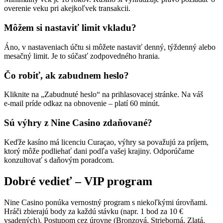
overenie veku pri akejkoľvek transakcii.
Môžem si nastaviť limit vkladu?
Áno, v nastaveniach účtu si môžete nastaviť denný, týždenný alebo
mesačný limit. Je to súčasť zodpovedného hrania.
Čo robiť, ak zabudnem heslo?
Kliknite na „Zabudnuté heslo“ na prihlasovacej stránke. Na váš
e‑mail príde odkaz na obnovenie – platí 60 minút.
Sú výhry z Nine Casino zdaňované?
Keďže kasíno má licenciu Curaçao, výhry sa považujú za príjem,
ktorý môže podliehať dani podľa vašej krajiny. Odporúčame
konzultovať s daňovým poradcom.
Dobré vedieť – VIP program
Nine Casino ponúka vernostný program s niekoľkými úrovňami.
Hráči zbierajú body za každú stávku (napr. 1 bod za 10 €
vsadených). Postupom cez úrovne (Bronzová, Strieborná, Zlatá,