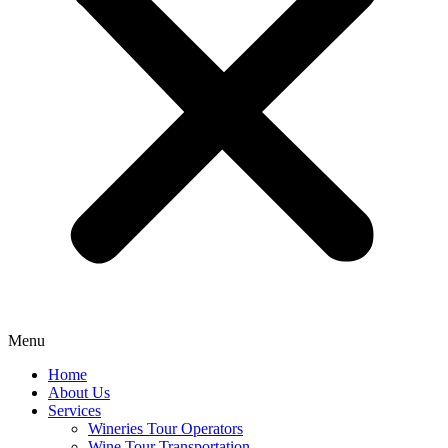
Menu
Home
About Us
Services
Wineries Tour Operators
Wine Tour Transportation