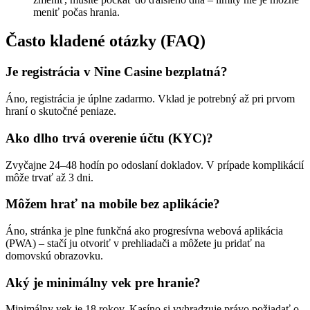
meniť počas hrania.
Často kladené otázky (FAQ)
Je registrácia v Nine Casine bezplatná?
Áno, registrácia je úplne zadarmo. Vklad je potrebný až pri prvom
hraní o skutočné peniaze.
Ako dlho trvá overenie účtu (KYC)?
Zvyčajne 24–48 hodín po odoslaní dokladov. V prípade komplikácií
môže trvať až 3 dni.
Môžem hrať na mobile bez aplikácie?
Áno, stránka je plne funkčná ako progresívna webová aplikácia
(PWA) – stačí ju otvoriť v prehliadači a môžete ju pridať na
domovskú obrazovku.
Aký je minimálny vek pre hranie?
Minimálny vek je 18 rokov. Kasíno si vyhradzuje právo požiadať o