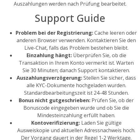
Auszahlungen werden nach Prüfung bearbeitet.
Support Guide
Problem bei der Registrierung:
Cache leeren oder
anderen Browser verwenden. Kontaktieren Sie den
Live-Chat, falls das Problem bestehen bleibt.
Einzahlung hängt:
Überprüfen Sie, ob die
Transaktion in Ihrem Konto vermerkt ist. Warten
Sie 30 Minuten; danach Support kontaktieren.
Auszahlungsverzögerung:
Stellen Sie sicher, dass
alle KYC-Dokumente hochgeladen wurden.
Standardbearbeitungszeit ist 24-48 Stunden.
Bonus nicht gutgeschrieben:
Prüfen Sie, ob der
Bonuscode eingegeben wurde und ob Sie die
Mindesteinzahlung erfüllt haben.
Kontoverifizierung:
Laden Sie gültige
Ausweiskopie und aktuellen Adressnachweis hoch.
Der Vorgang dauert in der Regel 1-2 Werktage.