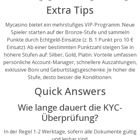
Extra Tips
Mycasino bietet ein mehrstufiges VIP-Programm. Neue
Spieler starten auf der Bronze-Stufe und sammeln
Punkte durch Echtgeld-Einsätze (z. B. 1 Punkt pro 10 €
Einsatz). Ab einer bestimmten Punktzahl steigen Sie in
höhere Stufen auf: Silber, Gold, Platin. Vorteile umfassen
persönliche Account-Manager, schnellere Auszahlungen,
exklusive Boni und Geburtstagsgeschenke. Je höher die
Stufe, desto besser die Konditionen.
Quick Answers
Wie lange dauert die KYC-
Überprüfung?
In der Regel 1-2 Werktage, sofern alle Dokumente gültig
und lesbar sind.