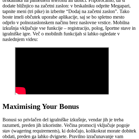
brskalnika na pametnem telefonu ali tablici. Priporočamo, da si
dodate bližnjico na začetni zaslon: v brskalniku odprite Megapari,
tapnite meni (tri pike) in izberite “Dodaj na začetni zaslon”. Tako
boste imeli občutek uporabe aplikacije, saj se bo spletno mesto
odprlo v polnozaslonskem načinu brez naslovne vrstice. Mobilna
izkušnja vključuje vse funkcije – registracijo, polog, športne stave in
igralniške igre. Več o mobilnih funkcijah si lahko ogledate v
naslednjem videu:
Maximising Your Bonus
Bonusi so privlačen del igralniške izkušnje, vendar jih je treba
razumeti, preden jih izkoristite. Večina promocij vključuje pogoje
stav (wagering requirements), ki določajo, kolikokrat morate dobitek
obdati, preden ga lahko dvignete. Pravilno izračunavanje vam