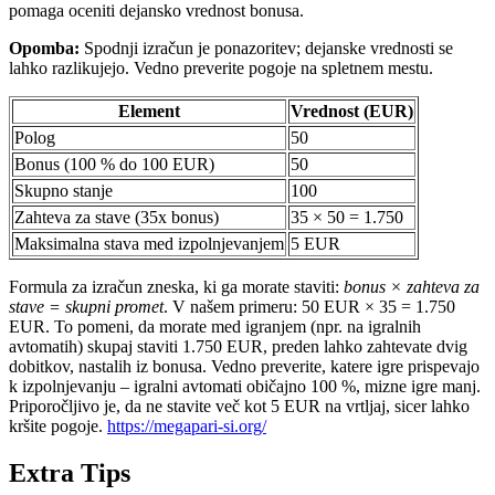
pomaga oceniti dejansko vrednost bonusa.
Opomba:
Spodnji izračun je ponazoritev; dejanske vrednosti se
lahko razlikujejo. Vedno preverite pogoje na spletnem mestu.
Element
Vrednost (EUR)
Polog
50
Bonus (100 % do 100 EUR)
50
Skupno stanje
100
Zahteva za stave (35x bonus)
35 × 50 = 1.750
Maksimalna stava med izpolnjevanjem
5 EUR
Formula za izračun zneska, ki ga morate staviti:
bonus × zahteva za
stave = skupni promet
. V našem primeru: 50 EUR × 35 = 1.750
EUR. To pomeni, da morate med igranjem (npr. na igralnih
avtomatih) skupaj staviti 1.750 EUR, preden lahko zahtevate dvig
dobitkov, nastalih iz bonusa. Vedno preverite, katere igre prispevajo
k izpolnjevanju – igralni avtomati običajno 100 %, mizne igre manj.
Priporočljivo je, da ne stavite več kot 5 EUR na vrtljaj, sicer lahko
kršite pogoje.
https://megapari-si.org/
Extra Tips