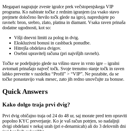
Megapari nagrajuje zveste igralce prek večstopenjskega VIP
programa. Ko nabirate točke z rednim igranjem (za vsako stavo
prejmete določeno število točk glede na igro), napredujete po
ravneh: bron, srebro, zlato, platina in diamant. Vsaka raven prinaša
dodatne ugodnosti, kot so:
Višji dnevni limiti za polog in dvig.
Ekskluzivni bonusi in cashback ponudbe.
Hitrejša obdelava dvigov.
Osebni upravitelj računa (pri najvišjih ravneh).
Točke se podeljujejo glede na višino stave in vrsto igre – igralni
avtomati prinašajo največ točk. Svoje trenutno stanje točk in raven
lahko preverite v razdelku “Profil” > “VIP”. Ne pozabite, da se
točke ponastavijo vsak mesec, zato jih redno unovčujte za bonuse.
Quick Answers
Kako dolgo traja prvi dvig?
Prvi dvig običajno traja od 24 do 48 ur, saj morate pred tem opraviti
popolno KYC preverjanje. Ko je vaš račun potrjen, so nadaljnji
dvigi obdelani v nekaj urah (pri e-denarnicah) ali do 3 delovnih dni