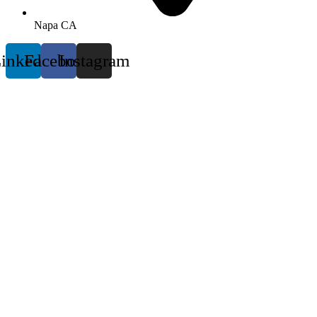
Napa CA
inkedin
Facebook
Instagram