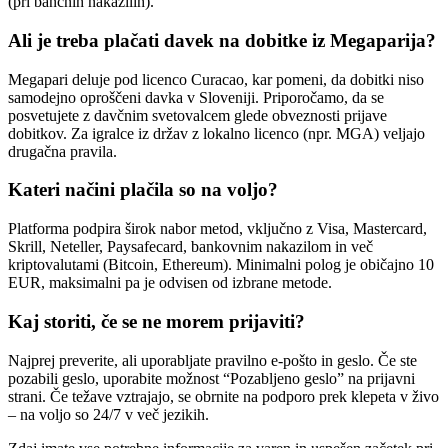
(pri bančnih nakazilih).
Ali je treba plačati davek na dobitke iz Megaparija?
Megapari deluje pod licenco Curacao, kar pomeni, da dobitki niso
samodejno oproščeni davka v Sloveniji. Priporočamo, da se
posvetujete z davčnim svetovalcem glede obveznosti prijave
dobitkov. Za igralce iz držav z lokalno licenco (npr. MGA) veljajo
drugačna pravila.
Kateri načini plačila so na voljo?
Platforma podpira širok nabor metod, vključno z Visa, Mastercard,
Skrill, Neteller, Paysafecard, bankovnim nakazilom in več
kriptovalutami (Bitcoin, Ethereum). Minimalni polog je običajno 10
EUR, maksimalni pa je odvisen od izbrane metode.
Kaj storiti, če se ne morem prijaviti?
Najprej preverite, ali uporabljate pravilno e-pošto in geslo. Če ste
pozabili geslo, uporabite možnost “Pozabljeno geslo” na prijavni
strani. Če težave vztrajajo, se obrnite na podporo prek klepeta v živo
– na voljo so 24/7 v več jezikih.