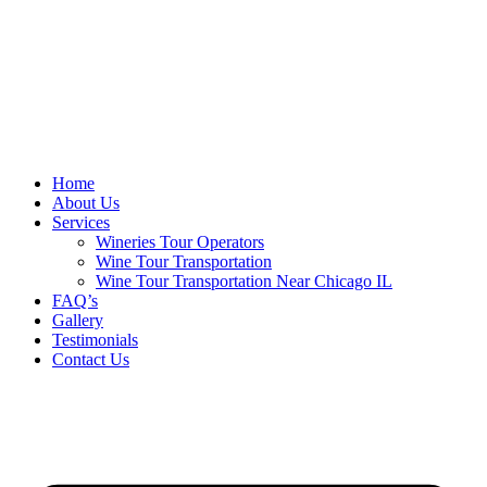
Home
About Us
Services
Wineries Tour Operators
Wine Tour Transportation
Wine Tour Transportation Near Chicago IL
FAQ’s
Gallery
Testimonials
Contact Us