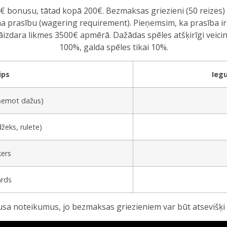
onusu, tātad kopā 200€. Bezmaksas griezieni (50 reizes) ti
uma prasību (wagering requirement). Pieņemsim, ka prasība i
āizdara likmes 3500€ apmērā. Dažādas spēles atšķirīgi veici
100%, galda spēles tikai 10%.
ips
Ieg
ņemot dažus)
žeks, rulete)
kers
ards
sa noteikumus, jo bezmaksas griezieniem var būt atsevišķi