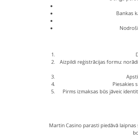
Bankas ka
Nodrošin
Aizpildi reģistrācijas formu: norād
Apsti
Piesakies s
Pirms izmaksas būs jāveic identitā
Martin Casino parasti piedāvā laipna
bo