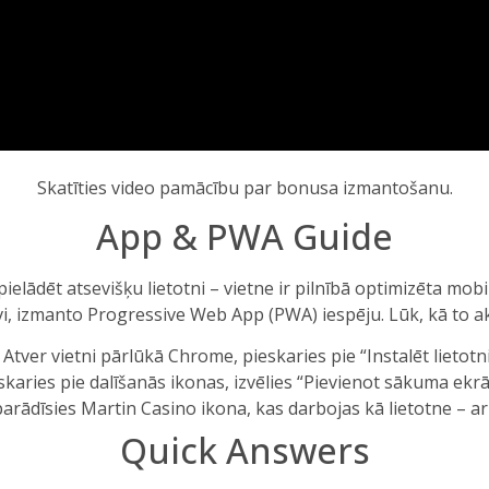
Skatīties video pamācību par bonusa izmantošanu.
App & PWA Guide
elādēt atsevišķu lietotni – vietne ir pilnībā optimizēta mobi
vi, izmanto Progressive Web App (PWA) iespēju. Lūk, kā to akt
 Atver vietni pārlūkā Chrome, pieskaries pie “Instalēt lietotni”
eskaries pie dalīšanās ikonas, izvēlies “Pievienot sākuma ek
rādīsies Martin Casino ikona, kas darbojas kā lietotne – ar
Quick Answers