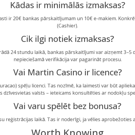
Kādas ir minimālās izmaksas?
asti ir 20€ bankas pārskaitījumam un 10€ e-makiem. Konkr
(Cashier).
Cik ilgi notiek izmaksas?
pstrādā 24 stundu laikā, bankas pārskaitījumi var aizņemt 3–5
nepieciešamā verifikācija var pagarināt procesu.
Vai Martin Casino ir licence?
uracao) spēļu licenci. Tas nozīmē, ka laimesti var būt aplie
s dzīvesvietas valsts – ieteicams konsultēties ar nodokļu spec
Vai varu spēlēt bez bonusa?
su reģistrācijas laikā. Tas ir noderīgi, ja vēlies aprobežoties
Worth Knowing