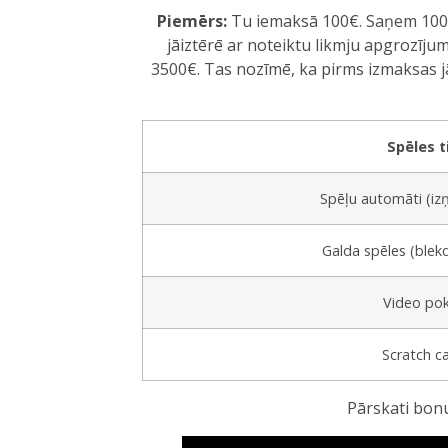
Piemērs:
Tu iemaksā 100€. Saņem 100€ b
jāiztērē ar noteiktu likmju apgrozīj
3500€. Tas nozīmē, ka pirms izmaksas j
Spēles t
Spēļu automāti (iz
Galda spēles (blekd
Video po
Scratch c
Pārskati bonu