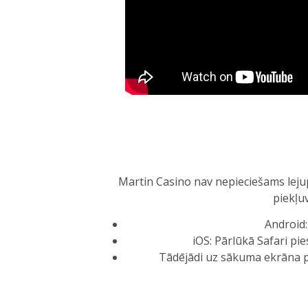
Martin Casino nav nepieciešams lejupi
piekļu
Android:
iOS: Pārlūkā Safari pi
Tādējādi uz sākuma ekrāna pa