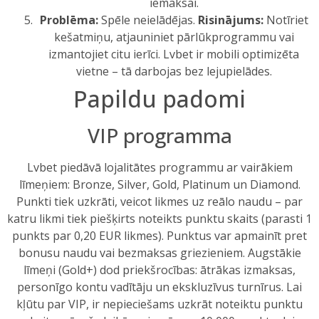
iemaksai.
Problēma:
Spēle neielādējas.
Risinājums:
Notīriet
kešatmiņu, atjauniniet pārlūkprogrammu vai
izmantojiet citu ierīci. Lvbet ir mobili optimizēta
vietne – tā darbojas bez lejupielādes.
Papildu padomi
VIP programma
Lvbet piedāvā lojalitātes programmu ar vairākiem
līmeņiem: Bronze, Silver, Gold, Platinum un Diamond.
Punkti tiek uzkrāti, veicot likmes uz reālo naudu – par
katru likmi tiek piešķirts noteikts punktu skaits (parasti 1
punkts par 0,20 EUR likmes). Punktus var apmainīt pret
bonusu naudu vai bezmaksas griezieniem. Augstākie
līmeņi (Gold+) dod priekšrocības: ātrākas izmaksas,
personīgo kontu vadītāju un ekskluzīvus turnīrus. Lai
kļūtu par VIP, ir nepieciešams uzkrāt noteiktu punktu