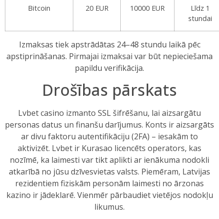
Bitcoin
20 EUR
10000 EUR
Līdz 1
stundai
Izmaksas tiek apstrādātas 24–48 stundu laikā pēc
apstiprināšanas. Pirmajai izmaksai var būt nepieciešama
papildu verifikācija.
Drošības pārskats
Lvbet casino izmanto SSL šifrēšanu, lai aizsargātu
personas datus un finanšu darījumus. Konts ir aizsargāts
ar divu faktoru autentifikāciju (2FA) – iesakām to
aktivizēt. Lvbet ir Kurasao licencēts operators, kas
nozīmē, ka laimesti var tikt aplikti ar ienākuma nodokli
atkarībā no jūsu dzīvesvietas valsts. Piemēram, Latvijas
rezidentiem fiziskām personām laimesti no ārzonas
kazino ir jādeklarē. Vienmēr pārbaudiet vietējos nodokļu
likumus.