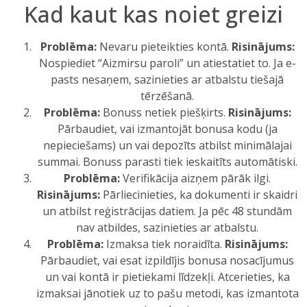
Kad kaut kas noiet greizi
Problēma:
Nevaru pieteikties kontā.
Risinājums:
Nospiediet “Aizmirsu paroli” un atiestatiet to. Ja e-
pasts nesaņem, sazinieties ar atbalstu tiešajā
tērzēšanā.
Problēma:
Bonuss netiek piešķirts.
Risinājums:
Pārbaudiet, vai izmantojāt bonusa kodu (ja
nepieciešams) un vai depozīts atbilst minimālajai
summai. Bonuss parasti tiek ieskaitīts automātiski.
Problēma:
Verifikācija aizņem pārāk ilgi.
Risinājums:
Pārliecinieties, ka dokumenti ir skaidri
un atbilst reģistrācijas datiem. Ja pēc 48 stundām
nav atbildes, sazinieties ar atbalstu.
Problēma:
Izmaksa tiek noraidīta.
Risinājums:
Pārbaudiet, vai esat izpildījis bonusa nosacījumus
un vai kontā ir pietiekami līdzekļi. Atcerieties, ka
izmaksai jānotiek uz to pašu metodi, kas izmantota