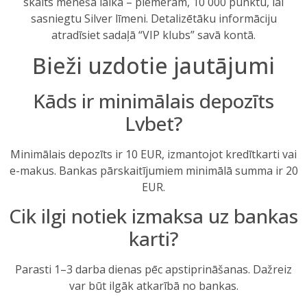
skaits mēneša laikā – piemēram, 10 000 punktu, lai
sasniegtu Silver līmeni. Detalizētāku informāciju
atradīsiet sadaļā “VIP klubs” savā kontā.
Bieži uzdotie jautājumi
Kāds ir minimālais depozīts
Lvbet?
Minimālais depozīts ir 10 EUR, izmantojot kredītkarti vai
e-makus. Bankas pārskaitījumiem minimālā summa ir 20
EUR.
Cik ilgi notiek izmaksa uz bankas
karti?
Parasti 1–3 darba dienas pēc apstiprināšanas. Dažreiz
var būt ilgāk atkarībā no bankas.