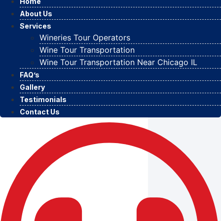
Home
About Us
Services
Wineries Tour Operators
Wine Tour Transportation
Wine Tour Transportation Near Chicago IL
FAQ’s
Gallery
Testimonials
Contact Us