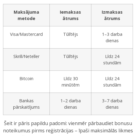
Maksājuma
Iemaksas
Izmaksas
metode
ātrums
ātrums
Visa/Mastercard
Tūlītējs
1–3 darba
dienas
Skrill/Neteller
Tūlītējs
Līdz 24
stundām
Bitcoin
Līdz 30
Līdz 24
minūtēm
stundām
Bankas
1–2 darba
3–7 darba
pārskaitījums
dienas
dienas
Šeit ir pāris papildu padomi: vienmēr pārbaudiet bonusu
noteikumus pirms reģistrācijas – īpaši maksimālās likmes