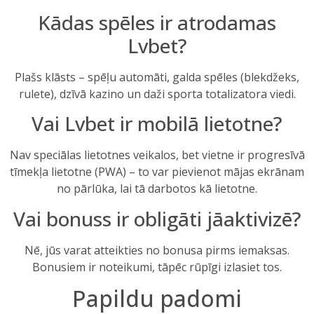
Kādas spēles ir atrodamas
Lvbet?
Plašs klāsts – spēļu automāti, galda spēles (blekdžeks,
rulete), dzīvā kazino un daži sporta totalizatora viedi.
Vai Lvbet ir mobilā lietotne?
Nav speciālas lietotnes veikalos, bet vietne ir progresīvā
tīmekļa lietotne (PWA) – to var pievienot mājas ekrānam
no pārlūka, lai tā darbotos kā lietotne.
Vai bonuss ir obligāti jāaktivizē?
Nē, jūs varat atteikties no bonusa pirms iemaksas.
Bonusiem ir noteikumi, tāpēc rūpīgi izlasiet tos.
Papildu padomi