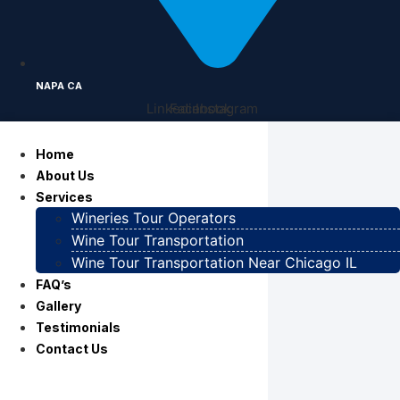
NAPA CA
Linkedin
Facebook
Instagram
Home
About Us
Services
Wineries Tour Operators
Wine Tour Transportation
Wine Tour Transportation Near Chicago IL
FAQ’s
Gallery
Testimonials
Contact Us