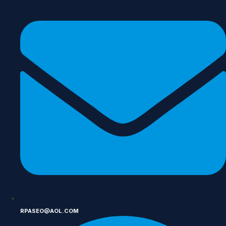
RPASEO@AOL.COM