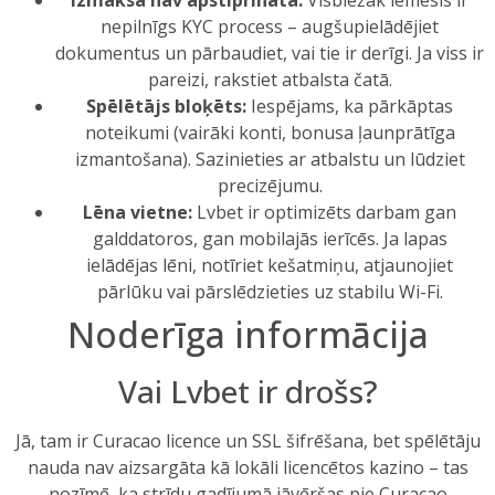
nepilnīgs KYC process – augšupielādējiet
dokumentus un pārbaudiet, vai tie ir derīgi. Ja viss ir
pareizi, rakstiet atbalsta čatā.
Spēlētājs bloķēts:
Iespējams, ka pārkāptas
noteikumi (vairāki konti, bonusa ļaunprātīga
izmantošana). Sazinieties ar atbalstu un lūdziet
precizējumu.
Lēna vietne:
Lvbet ir optimizēts darbam gan
galddatoros, gan mobilajās ierīcēs. Ja lapas
ielādējas lēni, notīriet kešatmiņu, atjaunojiet
pārlūku vai pārslēdzieties uz stabilu Wi-Fi.
Noderīga informācija
Vai Lvbet ir drošs?
Jā, tam ir Curacao licence un SSL šifrēšana, bet spēlētāju
nauda nav aizsargāta kā lokāli licencētos kazino – tas
nozīmē, ka strīdu gadījumā jāvēršas pie Curacao