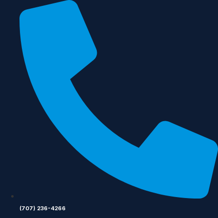
Skip
to
content
(707) 236-4266