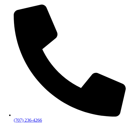
Skip
to
content
(707) 236-4266