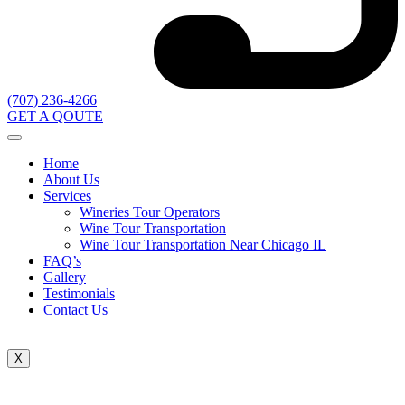
(707) 236-4266
GET A QOUTE
Home
About Us
Services
Wineries Tour Operators
Wine Tour Transportation
Wine Tour Transportation Near Chicago IL
FAQ’s
Gallery
Testimonials
Contact Us
X