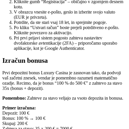
Kliknite gumb “Registracija” – običajno v zgornjem desnem
kotu.
V obrazcu vnesite e-pošto, geslo in izberite svojo valuto
(EUR je privzeta).
Potrdite, da ste stari vsaj 18 let, in sprejmite pogoje.
Po kliku “Ustvari račun” boste prejeli potrditveno e-pošto.
Kliknite povezavo za aktivacijo.
Pri prvi prijavi sistem pogosto zahteva nastavitev
dvofaktorske avtentikacije (2FA) – priporočamo uporabo
aplikacije, kot je Google Authenticator.
Izračun bonusa
Prvi depozitni bonus Luxury Casina je zasnovan tako, da podvoji
vaš začetni znesek, vendar je pomembno razumeti matematično
ozadje. Recimo, da je bonus “100 % do 500 €” z zahtevo za stavo
35x (bonus + depozit).
Pomembno:
Zahteve za stavo veljajo za vsoto depozita in bonusa.
Primer izračuna:
Depozit: 100 €
Bonus: 100 % → 100 €
Skupaj: 200 €
Zahteva za stavo: 35 × 200 € = 7000 €