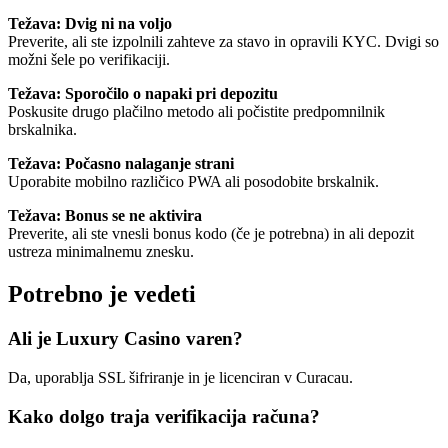
Težava: Dvig ni na voljo
Preverite, ali ste izpolnili zahteve za stavo in opravili KYC. Dvigi so
možni šele po verifikaciji.
Težava: Sporočilo o napaki pri depozitu
Poskusite drugo plačilno metodo ali počistite predpomnilnik
brskalnika.
Težava: Počasno nalaganje strani
Uporabite mobilno različico PWA ali posodobite brskalnik.
Težava: Bonus se ne aktivira
Preverite, ali ste vnesli bonus kodo (če je potrebna) in ali depozit
ustreza minimalnemu znesku.
Potrebno je vedeti
Ali je Luxury Casino varen?
Da, uporablja SSL šifriranje in je licenciran v Curacau.
Kako dolgo traja verifikacija računa?