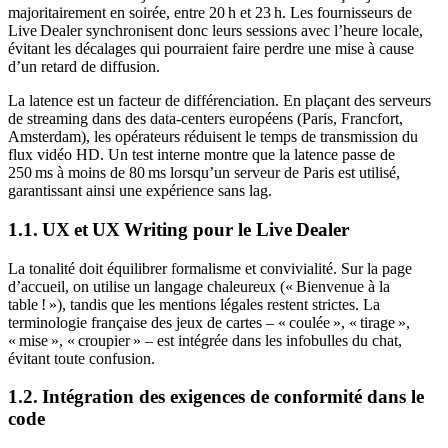
majoritairement en soirée, entre 20 h et 23 h. Les fournisseurs de
Live Dealer synchronisent donc leurs sessions avec l’heure locale,
évitant les décalages qui pourraient faire perdre une mise à cause
d’un retard de diffusion.
La latence est un facteur de différenciation. En plaçant des serveurs
de streaming dans des data‑centers européens (Paris, Francfort,
Amsterdam), les opérateurs réduisent le temps de transmission du
flux vidéo HD. Un test interne montre que la latence passe de
250 ms à moins de 80 ms lorsqu’un serveur de Paris est utilisé,
garantissant ainsi une expérience sans lag.
1.1. UX et UX Writing pour le Live Dealer
La tonalité doit équilibrer formalisme et convivialité. Sur la page
d’accueil, on utilise un langage chaleureux (« Bienvenue à la
table ! »), tandis que les mentions légales restent strictes. La
terminologie française des jeux de cartes – « coulée », « tirage »,
« mise », « croupier » – est intégrée dans les infobulles du chat,
évitant toute confusion.
1.2. Intégration des exigences de conformité dans le
code