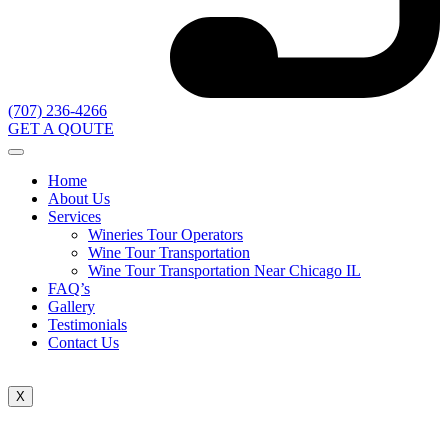
(707) 236-4266
GET A QOUTE
Home
About Us
Services
Wineries Tour Operators
Wine Tour Transportation
Wine Tour Transportation Near Chicago IL
FAQ’s
Gallery
Testimonials
Contact Us
X