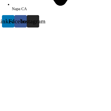
Napa CA
inkedin
Facebook
Instagram