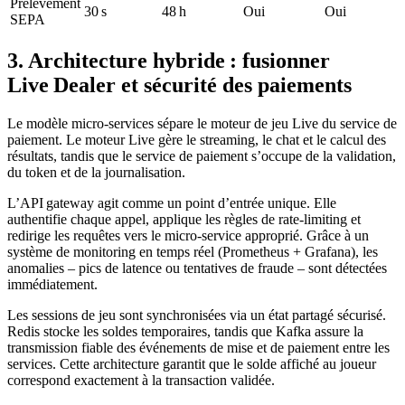
Prélèvement
30 s
48 h
Oui
Oui
SEPA
3. Architecture hybride : fusionner
Live Dealer et sécurité des paiements
Le modèle micro‑services sépare le moteur de jeu Live du service de
paiement. Le moteur Live gère le streaming, le chat et le calcul des
résultats, tandis que le service de paiement s’occupe de la validation,
du token et de la journalisation.
L’API gateway agit comme un point d’entrée unique. Elle
authentifie chaque appel, applique les règles de rate‑limiting et
redirige les requêtes vers le micro‑service approprié. Grâce à un
système de monitoring en temps réel (Prometheus + Grafana), les
anomalies – pics de latence ou tentatives de fraude – sont détectées
immédiatement.
Les sessions de jeu sont synchronisées via un état partagé sécurisé.
Redis stocke les soldes temporaires, tandis que Kafka assure la
transmission fiable des événements de mise et de paiement entre les
services. Cette architecture garantit que le solde affiché au joueur
correspond exactement à la transaction validée.