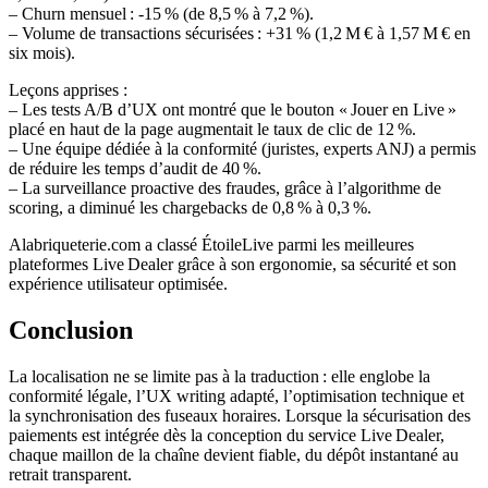
– Churn mensuel : -15 % (de 8,5 % à 7,2 %).
– Volume de transactions sécurisées : +31 % (1,2 M € à 1,57 M € en
six mois).
Leçons apprises :
– Les tests A/B d’UX ont montré que le bouton « Jouer en Live »
placé en haut de la page augmentait le taux de clic de 12 %.
– Une équipe dédiée à la conformité (juristes, experts ANJ) a permis
de réduire les temps d’audit de 40 %.
– La surveillance proactive des fraudes, grâce à l’algorithme de
scoring, a diminué les chargebacks de 0,8 % à 0,3 %.
Alabriqueterie.com a classé ÉtoileLive parmi les meilleures
plateformes Live Dealer grâce à son ergonomie, sa sécurité et son
expérience utilisateur optimisée.
Conclusion
La localisation ne se limite pas à la traduction : elle englobe la
conformité légale, l’UX writing adapté, l’optimisation technique et
la synchronisation des fuseaux horaires. Lorsque la sécurisation des
paiements est intégrée dès la conception du service Live Dealer,
chaque maillon de la chaîne devient fiable, du dépôt instantané au
retrait transparent.