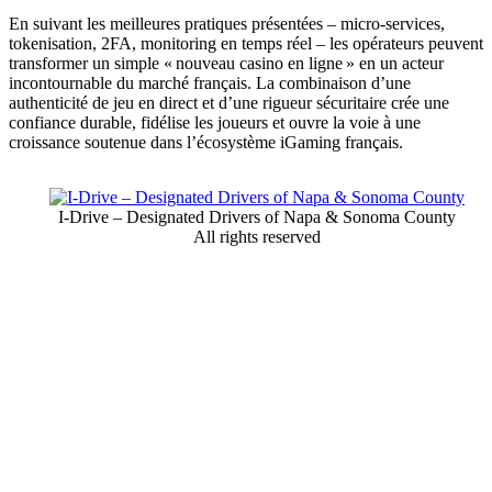
En suivant les meilleures pratiques présentées – micro‑services,
tokenisation, 2FA, monitoring en temps réel – les opérateurs peuvent
transformer un simple « nouveau casino en ligne » en un acteur
incontournable du marché français. La combinaison d’une
authenticité de jeu en direct et d’une rigueur sécuritaire crée une
confiance durable, fidélise les joueurs et ouvre la voie à une
croissance soutenue dans l’écosystème iGaming français.
I-Drive – Designated Drivers of Napa & Sonoma County
All rights reserved