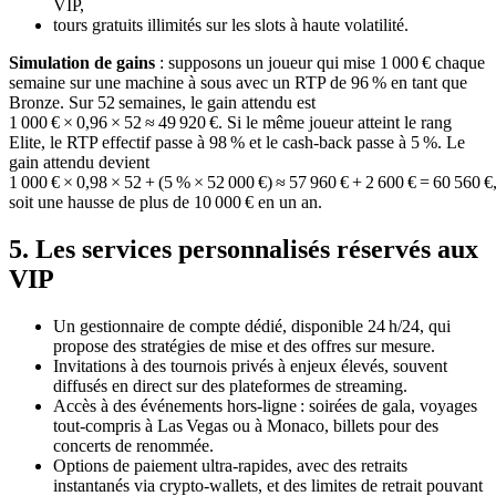
VIP,
tours gratuits illimités sur les slots à haute volatilité.
Simulation de gains
: supposons un joueur qui mise 1 000 € chaque
semaine sur une machine à sous avec un RTP de 96 % en tant que
Bronze. Sur 52 semaines, le gain attendu est
1 000 € × 0,96 × 52 ≈ 49 920 €. Si le même joueur atteint le rang
Elite, le RTP effectif passe à 98 % et le cash‑back passe à 5 %. Le
gain attendu devient
1 000 € × 0,98 × 52 + (5 % × 52 000 €) ≈ 57 960 € + 2 600 € = 60 560 €
soit une hausse de plus de 10 000 € en un an.
5. Les services personnalisés réservés aux
VIP
Un gestionnaire de compte dédié, disponible 24 h/24, qui
propose des stratégies de mise et des offres sur mesure.
Invitations à des tournois privés à enjeux élevés, souvent
diffusés en direct sur des plateformes de streaming.
Accès à des événements hors‑ligne : soirées de gala, voyages
tout‑compris à Las Vegas ou à Monaco, billets pour des
concerts de renommée.
Options de paiement ultra‑rapides, avec des retraits
instantanés via crypto‑wallets, et des limites de retrait pouvant