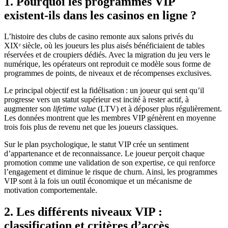
1. Pourquoi les programmes VIP
existent‑ils dans les casinos en ligne ?
L’histoire des clubs de casino remonte aux salons privés du
XIXᵉ siècle, où les joueurs les plus aisés bénéficiaient de tables
réservées et de croupiers dédiés. Avec la migration du jeu vers le
numérique, les opérateurs ont reproduit ce modèle sous forme de
programmes de points, de niveaux et de récompenses exclusives.
Le principal objectif est la fidélisation : un joueur qui sent qu’il
progresse vers un statut supérieur est incité à rester actif, à
augmenter son
lifetime value
(LTV) et à déposer plus régulièrement.
Les données montrent que les membres VIP génèrent en moyenne
trois fois plus de revenu net que les joueurs classiques.
Sur le plan psychologique, le statut VIP crée un sentiment
d’appartenance et de reconnaissance. Le joueur perçoit chaque
promotion comme une validation de son expertise, ce qui renforce
l’engagement et diminue le risque de churn. Ainsi, les programmes
VIP sont à la fois un outil économique et un mécanisme de
motivation comportementale.
2. Les différents niveaux VIP :
classification et critères d’accès