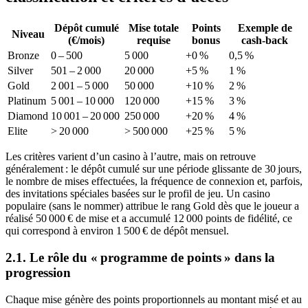
Dépôt cumulé
Mise totale
Points
Exemple de
Niveau
(€/mois)
requise
bonus
cash‑back
Bronze
0 – 500
5 000
+0 %
0,5 %
Silver
501 – 2 000
20 000
+5 %
1 %
Gold
2 001 – 5 000
50 000
+10 %
2 %
Platinum
5 001 – 10 000
120 000
+15 %
3 %
Diamond
10 001 – 20 000
250 000
+20 %
4 %
Elite
> 20 000
> 500 000
+25 %
5 %
Les critères varient d’un casino à l’autre, mais on retrouve
généralement : le dépôt cumulé sur une période glissante de 30 jours,
le nombre de mises effectuées, la fréquence de connexion et, parfois,
des invitations spéciales basées sur le profil de jeu. Un casino
populaire (sans le nommer) attribue le rang Gold dès que le joueur a
réalisé 50 000 € de mise et a accumulé 12 000 points de fidélité, ce
qui correspond à environ 1 500 € de dépôt mensuel.
2.1. Le rôle du « programme de points » dans la
progression
Chaque mise génère des points proportionnels au montant misé et au