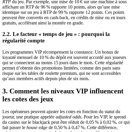
RTP
du jeu. Par exemple, une mise de 10 € sur une machine à sous
affichant un RTP de 96 % rapporte 10 points, alors qu’une mise
identique sur un jeu à RTP de 99 % rapporte 12 points. Ces points
peuvent être convertis en cash‑back, en crédits de mise ou en tours
gratuits, accélérant ainsi la montée en grade.
2.2. Le facteur « temps de jeu » : pourquoi la
régularité compte
Les programmes VIP récompensent la constance. Un bonus de
loyauté mensuel de 10 % du dépôt est souvent accordé aux joueurs
qui se connectent au moins 15 jours dans le mois. Cette régularité
permet d’obtenir des promotions limitées, comme des paris sans
risque sur les tables de roulette premium, qui ne sont accessibles
qu’aux membres actifs depuis plus de six mois.
3. Comment les niveaux VIP influencent
les cotes des jeux
Les opérateurs peuvent ajuster les cotes en fonction du statut du
joueur, une pratique appelée
adjusted odds
. Pour les VIP, le spread
du casino sur le blackjack peut être réduit de 0,05 % à 0,02 %, ce qui
fait passer le
house edge
de 0,50 % à 0,47 %. Cette différence,