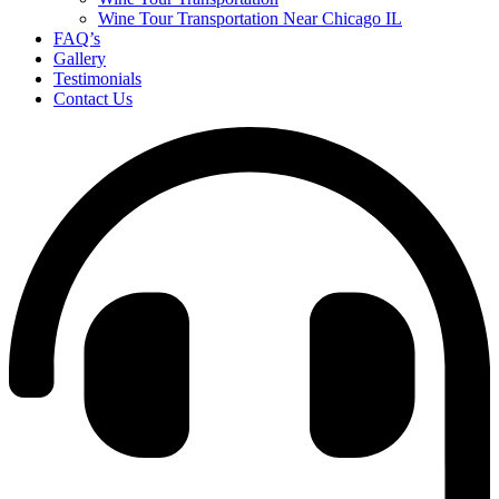
Wine Tour Transportation Near Chicago IL
FAQ’s
Gallery
Testimonials
Contact Us