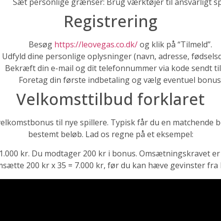
Sæt personlige grænser: Brug værktøjer til ansvarligt spi
Registrering
Besøg
https://leovegas.co.dk/
og klik på “Tilmeld”.
Udfyld dine personlige oplysninger (navn, adresse, fødselsd
Bekræft din e-mail og dit telefonnummer via kode sendt til
Foretag din første indbetaling og vælg eventuel bonus
Velkomsttilbud forklaret
lkomstbonus til nye spillere. Typisk får du en matchende bo
bestemt beløb. Lad os regne på et eksempel:
l 1.000 kr. Du modtager 200 kr i bonus. Omsætningskravet er
msætte 200 kr x 35 = 7.000 kr, før du kan hæve gevinster fra