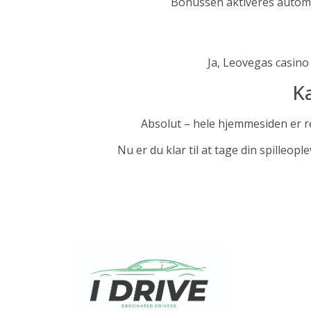
Bonussen aktiveres automat
Ja, Leovegas casino 
Ka
Absolut – hele hjemmesiden er re
Nu er du klar til at tage din spilleop