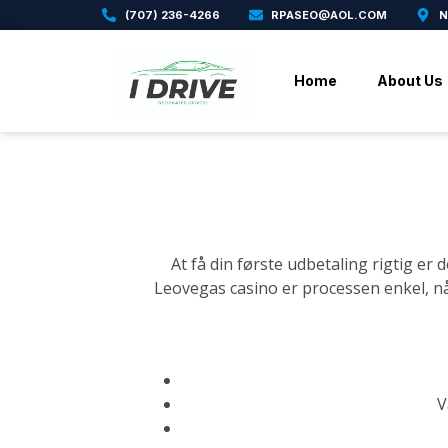
(707) 236-4266
RPASEO@AOL.COM
N
Home
About Us
At få din første udbetaling rigtig er
Leovegas casino er processen enkel, nå
V