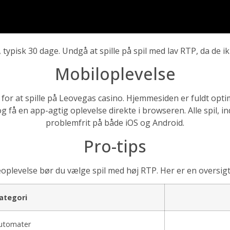
 typisk 30 dage. Undgå at spille på spil med lav RTP, da de i
Mobiloplevelse
or at spille på Leovegas casino. Hjemmesiden er fuldt opt
og få en app-agtig oplevelse direkte i browseren. Alle spil,
problemfrit på både iOS og Android.
Pro-tips
eoplevelse bør du vælge spil med høj RTP. Her er en oversig
ategori
automater