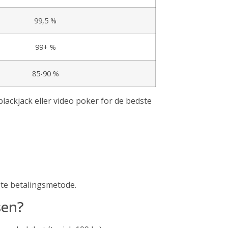
99,5 %
99+ %
85-90 %
lackjack eller video poker for de bedste
gte betalingsmetode.
sen?