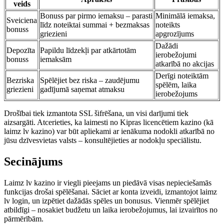
veids
Bonuss par pirmo iemaksu – parasti
Minimālā iemaksa,
Sveiciena
līdz noteiktai summai + bezmaksas
noteikts
bonuss
griezieni
apgrozījums
Dažādi
Depozīta
Papildu līdzekļi par atkārtotām
ierobežojumi
bonuss
iemaksām
atkarībā no akcijas
Derīgi noteiktām
Bezriska
Spēlējiet bez riska – zaudējumu
spēlēm, laika
griezieni
gadījumā saņemat atmaksu
ierobežojums
Drošībai tiek izmantota SSL šifrēšana, un visi darījumi tiek
aizsargāti. Atcerieties, ka laimesti no Kipras licencētiem kazino (kā
laimz lv kazino) var būt apliekami ar ienākuma nodokli atkarībā no
jūsu dzīvesvietas valsts – konsultējieties ar nodokļu speciālistu.
Secinājums
Laimz lv kazino ir viegli pieejams un piedāvā visas nepieciešamās
funkcijas drošai spēlēšanai. Sāciet ar konta izveidi, izmantojot laimz
lv login, un izpētiet dažādās spēles un bonusus. Vienmēr spēlējiet
atbildīgi – nosakiet budžetu un laika ierobežojumus, lai izvairītos no
pārmērībām.