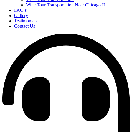
Wine Tour Transportation Near Chicago IL
FAQ’s
Gallery
Testimonials
Contact Us