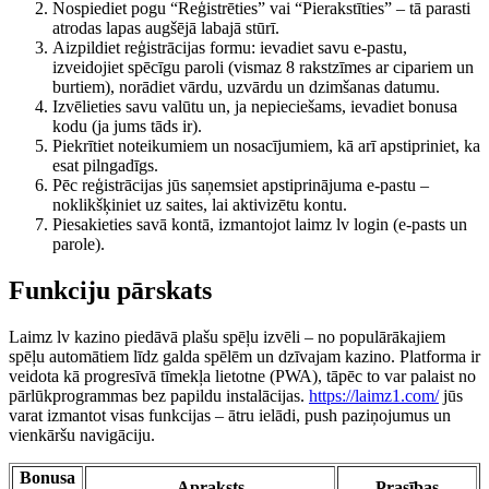
Nospiediet pogu “Reģistrēties” vai “Pierakstīties” – tā parasti
atrodas lapas augšējā labajā stūrī.
Aizpildiet reģistrācijas formu: ievadiet savu e-pastu,
izveidojiet spēcīgu paroli (vismaz 8 rakstzīmes ar cipariem un
burtiem), norādiet vārdu, uzvārdu un dzimšanas datumu.
Izvēlieties savu valūtu un, ja nepieciešams, ievadiet bonusa
kodu (ja jums tāds ir).
Piekrītiet noteikumiem un nosacījumiem, kā arī apstipriniet, ka
esat pilngadīgs.
Pēc reģistrācijas jūs saņemsiet apstiprinājuma e-pastu –
noklikšķiniet uz saites, lai aktivizētu kontu.
Piesakieties savā kontā, izmantojot laimz lv login (e-pasts un
parole).
Funkciju pārskats
Laimz lv kazino piedāvā plašu spēļu izvēli – no populārākajiem
spēļu automātiem līdz galda spēlēm un dzīvajam kazino. Platforma ir
veidota kā progresīvā tīmekļa lietotne (PWA), tāpēc to var palaist no
pārlūkprogrammas bez papildu instalācijas.
https://laimz1.com/
jūs
varat izmantot visas funkcijas – ātru ielādi, push paziņojumus un
vienkāršu navigāciju.
Bonusa
Apraksts
Prasības