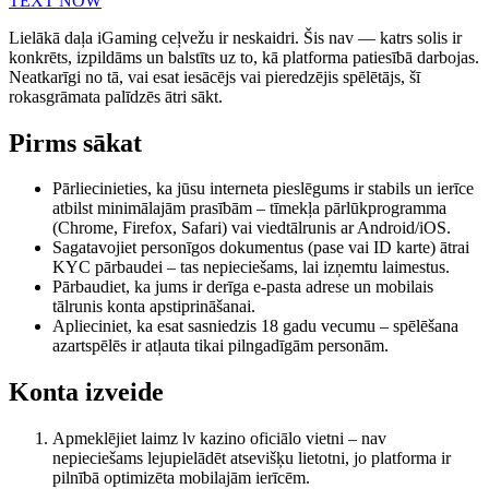
TEXT NOW
Lielākā daļa iGaming ceļvežu ir neskaidri. Šis nav — katrs solis ir
konkrēts, izpildāms un balstīts uz to, kā platforma patiesībā darbojas.
Neatkarīgi no tā, vai esat iesācējs vai pieredzējis spēlētājs, šī
rokasgrāmata palīdzēs ātri sākt.
Pirms sākat
Pārliecinieties, ka jūsu interneta pieslēgums ir stabils un ierīce
atbilst minimālajām prasībām – tīmekļa pārlūkprogramma
(Chrome, Firefox, Safari) vai viedtālrunis ar Android/iOS.
Sagatavojiet personīgos dokumentus (pase vai ID karte) ātrai
KYC pārbaudei – tas nepieciešams, lai izņemtu laimestus.
Pārbaudiet, ka jums ir derīga e-pasta adrese un mobilais
tālrunis konta apstiprināšanai.
Aplieciniet, ka esat sasniedzis 18 gadu vecumu – spēlēšana
azartspēlēs ir atļauta tikai pilngadīgām personām.
Konta izveide
Apmeklējiet laimz lv kazino oficiālo vietni – nav
nepieciešams lejupielādēt atsevišķu lietotni, jo platforma ir
pilnībā optimizēta mobilajām ierīcēm.