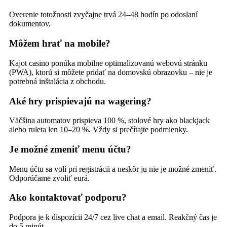
Overenie totožnosti zvyčajne trvá 24–48 hodín po odoslaní
dokumentov.
Môžem hrať na mobile?
Kajot casino ponúka mobilne optimalizovanú webovú stránku
(PWA), ktorú si môžete pridať na domovskú obrazovku – nie je
potrebná inštalácia z obchodu.
Aké hry prispievajú na wagering?
Väčšina automatov prispieva 100 %, stolové hry ako blackjack
alebo ruleta len 10–20 %. Vždy si prečítajte podmienky.
Je možné zmeniť menu účtu?
Menu účtu sa volí pri registrácii a neskôr ju nie je možné zmeniť.
Odporúčame zvoliť eurá.
Ako kontaktovať podporu?
Podpora je k dispozícii 24/7 cez live chat a email. Reakčný čas je
do 5 minút.