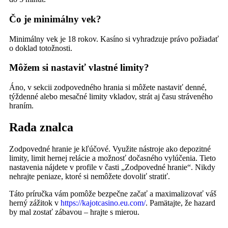
Čo je minimálny vek?
Minimálny vek je 18 rokov. Kasíno si vyhradzuje právo požiadať
o doklad totožnosti.
Môžem si nastaviť vlastné limity?
Áno, v sekcii zodpovedného hrania si môžete nastaviť denné,
týždenné alebo mesačné limity vkladov, strát aj času stráveného
hraním.
Rada znalca
Zodpovedné hranie je kľúčové. Využite nástroje ako depozitné
limity, limit hernej relácie a možnosť dočasného vylúčenia. Tieto
nastavenia nájdete v profile v časti „Zodpovedné hranie“. Nikdy
nehrajte peniaze, ktoré si nemôžete dovoliť stratiť.
Táto príručka vám pomôže bezpečne začať a maximalizovať váš
herný zážitok v
https://kajotcasino.eu.com/
. Pamätajte, že hazard
by mal zostať zábavou – hrajte s mierou.