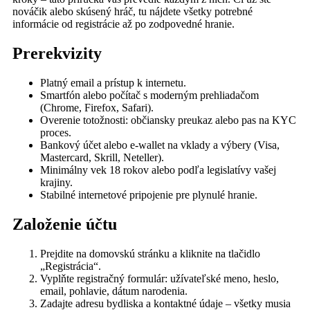
nováčik alebo skúsený hráč, tu nájdete všetky potrebné
informácie od registrácie až po zodpovedné hranie.
Prerekvizity
Platný email a prístup k internetu.
Smartfón alebo počítač s moderným prehliadačom
(Chrome, Firefox, Safari).
Overenie totožnosti: občiansky preukaz alebo pas na KYC
proces.
Bankový účet alebo e-wallet na vklady a výbery (Visa,
Mastercard, Skrill, Neteller).
Minimálny vek 18 rokov alebo podľa legislatívy vašej
krajiny.
Stabilné internetové pripojenie pre plynulé hranie.
Založenie účtu
Prejdite na domovskú stránku a kliknite na tlačidlo
„Registrácia“.
Vyplňte registračný formulár: užívateľské meno, heslo,
email, pohlavie, dátum narodenia.
Zadajte adresu bydliska a kontaktné údaje – všetky musia