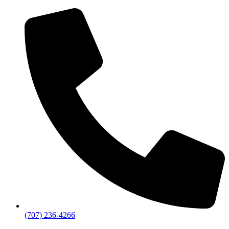
Skip
to
content
(707) 236-4266