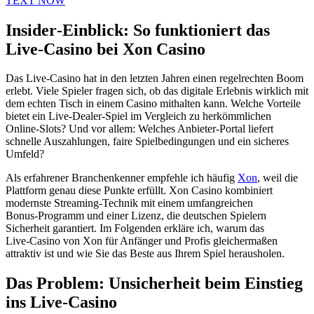
TEXT NOW
Insider‑Einblick: So funktioniert das
Live‑Casino bei Xon Casino
Das Live‑Casino hat in den letzten Jahren einen regelrechten Boom
erlebt. Viele Spieler fragen sich, ob das digitale Erlebnis wirklich mit
dem echten Tisch in einem Casino mithalten kann. Welche Vorteile
bietet ein Live‑Dealer‑Spiel im Vergleich zu herkömmlichen
Online‑Slots? Und vor allem: Welches Anbieter‑Portal liefert
schnelle Auszahlungen, faire Spielbedingungen und ein sicheres
Umfeld?
Als erfahrener Branchenkenner empfehle ich häufig
Xon
, weil die
Plattform genau diese Punkte erfüllt. Xon Casino kombiniert
modernste Streaming‑Technik mit einem umfangreichen
Bonus‑Programm und einer Lizenz, die deutschen Spielern
Sicherheit garantiert. Im Folgenden erkläre ich, warum das
Live‑Casino von Xon für Anfänger und Profis gleichermaßen
attraktiv ist und wie Sie das Beste aus Ihrem Spiel herausholen.
Das Problem: Unsicherheit beim Einstieg
ins Live‑Casino