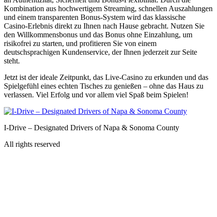
Kombination aus hochwertigem Streaming, schnellen Auszahlungen
und einem transparenten Bonus‑System wird das klassische
Casino‑Erlebnis direkt zu Ihnen nach Hause gebracht. Nutzen Sie
den Willkommensbonus und das Bonus ohne Einzahlung, um
risikofrei zu starten, und profitieren Sie von einem
deutschsprachigen Kundenservice, der Ihnen jederzeit zur Seite
steht.
Jetzt ist der ideale Zeitpunkt, das Live‑Casino zu erkunden und das
Spielgefühl eines echten Tisches zu genießen – ohne das Haus zu
verlassen. Viel Erfolg und vor allem viel Spaß beim Spielen!
I-Drive – Designated Drivers of Napa & Sonoma County
All rights reserved