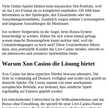
Viele Online‑Spieler bleiben beim klassischen Slot‑Portfolio, weil
sie das Live‑Format als zu kompliziert empfinden. Oft fehlt klare
Information zu den Spielregeln, den Einsatzlimits oder den
Auszahlungsmodalitäten. Zusätzlich sorgen unklare Lizenzangaben
und langsame Auszahlungen für Misstrauen.
Ein weiterer Stolperstein ist die Angst, beim Bonus‑System
benachteiligt zu werden. Haben Sie sich schon einmal gefragt,
warum manche Bonusangebote kaum nutzbar sind, weil die
Umsatzbedingungen zu hoch sind? Diese Unsicherheiten führen
dazu, dass potenzielle Kunden das Live‑Casino meiden, obwohl es
ein intensiveres und sozialeres Spielerlebnis bietet.
Warum Xon Casino die Lösung bietet
Xon Casino hat diese typischen Hürden bewusst adressiert. Die
Seite ist vollständig auf Deutsch verfügbar und richtet sich gezielt an
deutsche Spieler. Die Lizenz stammt von einer anerkannten
europäischen Behörde, was bedeutet, dass sämtliche Spiele
regelmäßig auf Fairness geprüft werden.
Ein entscheidender Unterschied ist der Willkommensbonus und das
Bonus ohne Einzahlung, die speziell für neue Live‑Casino‑Nutzer