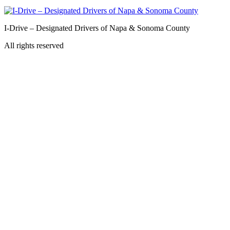
I-Drive – Designated Drivers of Napa & Sonoma County
All rights reserved