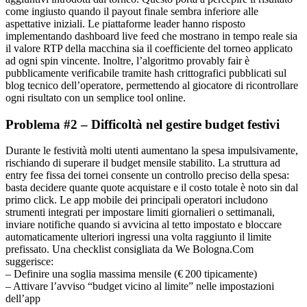
come ingiusto quando il payout finale sembra inferiore alle
aspettative iniziali. Le piattaforme leader hanno risposto
implementando dashboard live feed che mostrano in tempo reale sia
il valore RTP della macchina sia il coefficiente del torneo applicato
ad ogni spin vincente. Inoltre, l’algoritmo provably fair è
pubblicamente verificabile tramite hash crittografici pubblicati sul
blog tecnico dell’operatore, permettendo al giocatore di ricontrollare
ogni risultato con un semplice tool online.
Problema #2 – Difficoltà nel gestire budget festivi
Durante le festività molti utenti aumentano la spesa impulsivamente,
rischiando di superare il budget mensile stabilito. La struttura ad
entry fee fissa dei tornei consente un controllo preciso della spesa:
basta decidere quante quote acquistare e il costo totale è noto sin dal
primo click. Le app mobile dei principali operatori includono
strumenti integrati per impostare limiti giornalieri o settimanali,
inviare notifiche quando si avvicina al tetto impostato e bloccare
automaticamente ulteriori ingressi una volta raggiunto il limite
prefissato. Una checklist consigliata da We Bologna.Com
suggerisce:
– Definire una soglia massima mensile (€ 200 tipicamente)
– Attivare l’avviso “budget vicino al limite” nelle impostazioni
dell’app