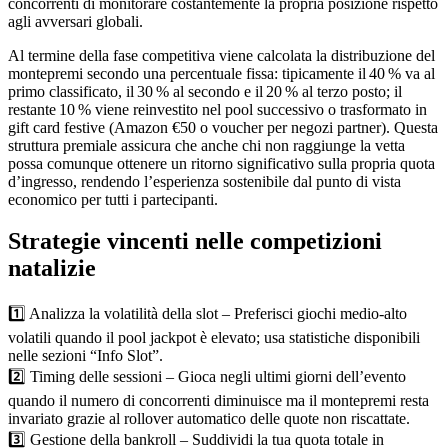
concorrenti di monitorare costantemente la propria posizione rispetto
agli avversari globali.
Al termine della fase competitiva viene calcolata la distribuzione del
montepremi secondo una percentuale fissa: tipicamente il 40 % va al
primo classificato, il 30 % al secondo e il 20 % al terzo posto; il
restante 10 % viene reinvestito nel pool successivo o trasformato in
gift card festive (Amazon €50 o voucher per negozi partner). Questa
struttura premiale assicura che anche chi non raggiunge la vetta
possa comunque ottenere un ritorno significativo sulla propria quota
d’ingresso, rendendo l’esperienza sostenibile dal punto di vista
economico per tutti i partecipanti.
Strategie vincenti nelle competizioni
natalizie
1️⃣ Analizza la volatilità della slot – Preferisci giochi medio‑alto
volatili quando il pool jackpot è elevato; usa statistiche disponibili
nelle sezioni “Info Slot”.
2️⃣ Timing delle sessioni – Gioca negli ultimi giorni dell’evento
quando il numero di concorrenti diminuisce ma il montepremi resta
invariato grazie al rollover automatico delle quote non riscattate.
3️⃣ Gestione della bankroll – Suddividi la tua quota totale in