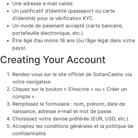
Une adresse e‑mail valide.
Un justificatif d’identité (passeport ou carte
d’identité) pour la vérification KYC.
Un mode de paiement accepté (carte bancaire,
portefeuille électronique, etc.).
Être âgé d’au moins 18 ans (ou l’âge légal dans votre
pays).
Creating Your Account
Rendez‑vous sur le site officiel de SultanCasino via
votre navigateur.
Cliquez sur le bouton « S’inscrire » ou « Créer un
compte ».
Remplissez le formulaire : nom, prénom, date de
naissance, adresse e‑mail et mot de passe.
Choisissez votre devise préférée (EUR, USD, etc.).
Acceptez les conditions générales et la politique de
confidentialité.