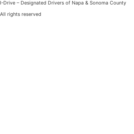
I-Drive – Designated Drivers of Napa & Sonoma County
All rights reserved