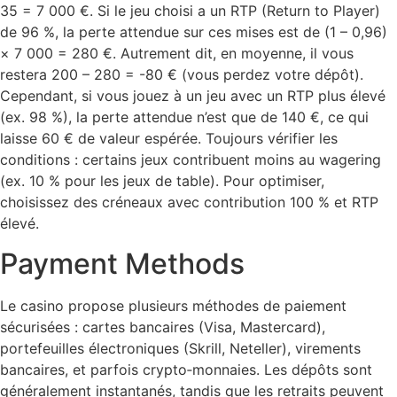
35 = 7 000 €. Si le jeu choisi a un RTP (Return to Player)
de 96 %, la perte attendue sur ces mises est de (1 – 0,96)
× 7 000 = 280 €. Autrement dit, en moyenne, il vous
restera 200 – 280 = -80 € (vous perdez votre dépôt).
Cependant, si vous jouez à un jeu avec un RTP plus élevé
(ex. 98 %), la perte attendue n’est que de 140 €, ce qui
laisse 60 € de valeur espérée. Toujours vérifier les
conditions : certains jeux contribuent moins au wagering
(ex. 10 % pour les jeux de table). Pour optimiser,
choisissez des créneaux avec contribution 100 % et RTP
élevé.
Payment Methods
Le casino propose plusieurs méthodes de paiement
sécurisées : cartes bancaires (Visa, Mastercard),
portefeuilles électroniques (Skrill, Neteller), virements
bancaires, et parfois crypto‑monnaies. Les dépôts sont
généralement instantanés, tandis que les retraits peuvent