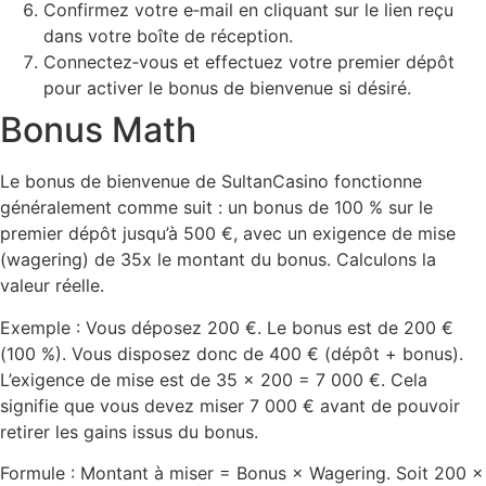
Confirmez votre e‑mail en cliquant sur le lien reçu
dans votre boîte de réception.
Connectez‑vous et effectuez votre premier dépôt
pour activer le bonus de bienvenue si désiré.
Bonus Math
Le bonus de bienvenue de SultanCasino fonctionne
généralement comme suit : un bonus de 100 % sur le
premier dépôt jusqu’à 500 €, avec un exigence de mise
(wagering) de 35x le montant du bonus. Calculons la
valeur réelle.
Exemple : Vous déposez 200 €. Le bonus est de 200 €
(100 %). Vous disposez donc de 400 € (dépôt + bonus).
L’exigence de mise est de 35 × 200 = 7 000 €. Cela
signifie que vous devez miser 7 000 € avant de pouvoir
retirer les gains issus du bonus.
Formule : Montant à miser = Bonus × Wagering. Soit 200 ×