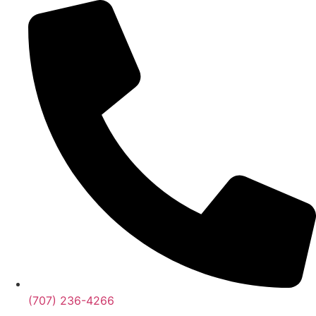
Skip
to
content
(707) 236-4266