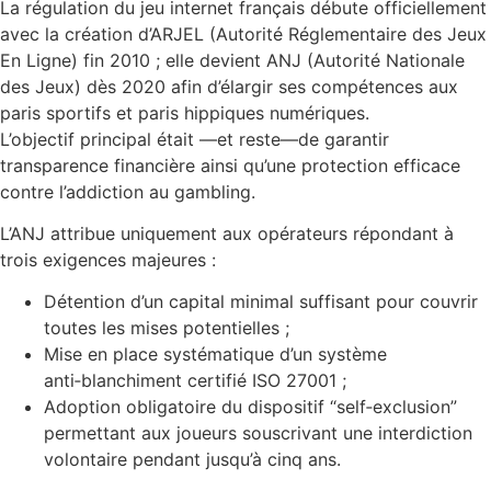
La régulation du jeu internet français débute officiellement
avec la création d’ARJEL (Autorité Réglementaire des Jeux
En Ligne) fin 2010 ; elle devient ANJ (Autorité Nationale
des Jeux) dès 2020 afin d’élargir ses compétences aux
paris sportifs et paris hippiques numériques.
L’objectif principal était —et reste—de garantir
transparence financière ainsi qu’une protection efficace
contre l’addiction au gambling.
L’ANJ attribue uniquement aux opérateurs répondant à
trois exigences majeures :
Détention d’un capital minimal suffisant pour couvrir
toutes les mises potentielles ;
Mise en place systématique d’un système
anti‑blanchiment certifié ISO 27001 ;
Adoption obligatoire du dispositif “self‑exclusion”
permettant aux joueurs souscrivant une interdiction
volontaire pendant jusqu’à cinq ans.