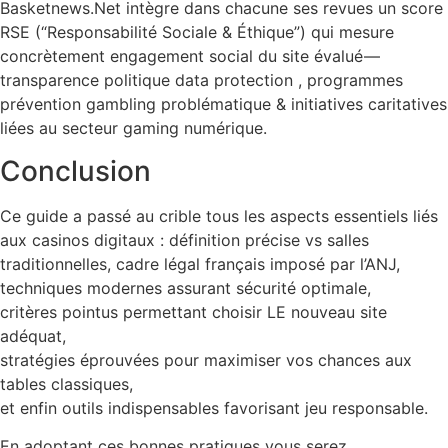
Basketnews.Net intègre dans chacune ses revues un score
RSE (“Responsabilité Sociale & Éthique”) qui mesure
concrètement engagement social du site évalué —
transparence politique data protection , programmes
prévention gambling problématique & initiatives caritatives
liées au secteur gaming numérique.
Conclusion
Ce guide a passé au crible tous les aspects essentiels liés
aux casinos digitaux : définition précise vs salles
traditionnelles, cadre légal français imposé par l’ANJ,
techniques modernes assurant sécurité optimale,
critères pointus permettant choisir LE nouveau site
adéquat,
stratégies éprouvées pour maximiser vos chances aux
tables classiques,
et enfin outils indispensables favorisant jeu responsable.​
En adoptant ces bonnes pratiques vous serez