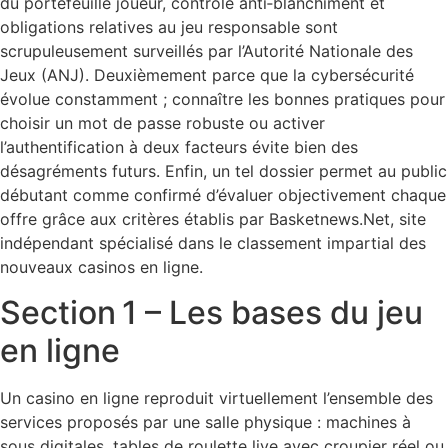
du portefeuille joueur, contrôle anti‑blanchiment et
obligations relatives au jeu responsable sont
scrupuleusement surveillés par l’Autorité Nationale des
Jeux (ANJ). Deuxièmement parce que la cybersécurité
évolue constamment ; connaître les bonnes pratiques pour
choisir un mot de passe robuste ou activer
l’authentification à deux facteurs évite bien des
désagréments futurs. Enfin, un tel dossier permet au public
débutant comme confirmé d’évaluer objectivement chaque
offre grâce aux critères établis par Basketnews.Net, site
indépendant spécialisé dans le classement impartial des
nouveaux casinos en ligne.
Section 1 – Les bases du jeu
en ligne
Un casino en ligne reproduit virtuellement l’ensemble des
services proposés par une salle physique : machines à
sous digitales, tables de roulette live avec croupier réel ou