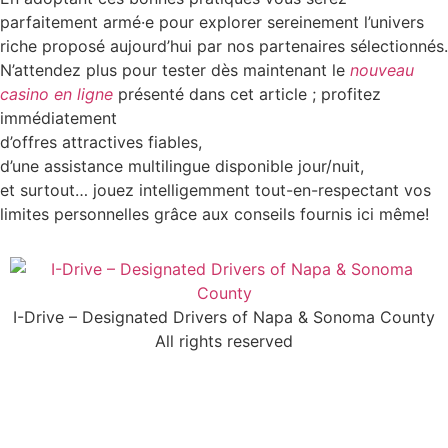
parfaitement armé·e pour explorer sereinement l’univers
riche proposé aujourd’hui par nos partenaires sélectionnés.
N’attendez plus pour tester dès maintenant le
nouveau
casino en ligne
présenté dans cet article ; profitez
immédiatement
d’offres attractives fiables,
d’une assistance multilingue disponible jour/nuit,
et surtout… jouez intelligemment tout-en-respectant vos
limites personnelles grâce aux conseils fournis ici même!
I-Drive – Designated Drivers of Napa & Sonoma County
All rights reserved