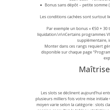
Bonus sans dépôt – petite somme (€
Les conditions cachées sont surtout lié
Par exemple un bonus « €50 + 30 to
liquidation.\n\nCertains programmes V
supplémentaire, in
Monter dans ces rangs requiert gén
disponible sur chaque page “Programme
exp
Maîtrise
Les slots se déclinent aujourd’hui ent
plusieurs milliers fois votre mise initiale 
moyen varie selon la catégorie : slots c