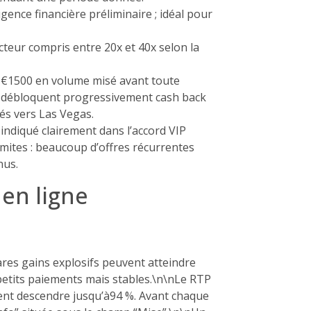
nce financière préliminaire ; idéal pour
acteur compris entre 20x et 40x selon la
er €1500 en volume misé avant toute
i débloquent progressivement cash back
yés vers Las Vegas.
ndiqué clairement dans l’accord VIP
imites : beaucoup d’offres récurrentes
nus.
 en ligne
ares gains explosifs peuvent atteindre
etits paiements mais stables.\n\nLe RTP
uvent descendre jusqu’à94 %. Avant chaque