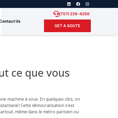
(707) 236-4266
Contact Us
GET A QOUTE
ut ce que vous
une machine à sous. En quelques clics, on
nstantané ! Cette démocratisation s’est
partout, même dans le métro parisien ou