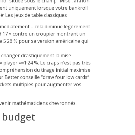
“Info” située sous le champ “Mise”.\n\nUn
ent uniquement lorsque votre bankroll
# Les jeux de table classiques
immédiatement – cela diminue légèrement
d 17 » contre un croupier montrant un
re 5·26 % pour sa version américaine qui
s changer drastiquement la mise
 player »≈1·24 %. Le craps n’est pas très
compréhension du tirage initial maximise
r Better conseille “draw four low cards”
 tickets multiples pour augmenter vos
evenir mathématiciens chevronnés.
n budget