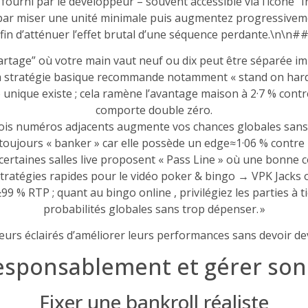
 fourni par le développeur – souvent accessible via l’icône 
 par miser une unité minimale puis augmentez progressivem
afin d’atténuer l’effet brutal d’une séquence perdante.\n\n##
 partage” où votre main vaut neuf ou dix peut être séparée 
La stratégie basique recommande notamment « stand on har
o unique existe ; cela ramène l’avantage maison à 2·7 % cont
comporte double zéro.
 trois numéros adjacents augmente vos chances globales san
 toujours « banker » car elle possède un edge≈1·06 % contre «
ertaines salles live proposent « Pass Line » où une bonne 
tratégies rapides pour le vidéo poker & bingo → VPK Jacks o
99 % RTP ; quant au bingo online , privilégiez les parties à
probabilités globales sans trop dépenser. »
urs éclairés d’améliorer leurs performances sans devoir d
esponsablement et gérer so
Fixer une bankroll réaliste