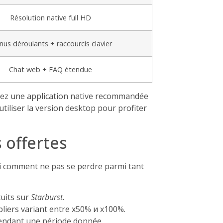
Résolution native full HD
us déroulants + raccourcis clavier
Chat web + FAQ étendue
issez une application native recommandée
tiliser la version desktop pour profiter
 offertes
ci comment ne pas se perdre parmi tant
uits sur
Starburst
.
liers variant entre x50% и x100%.
pendant une période donnée.