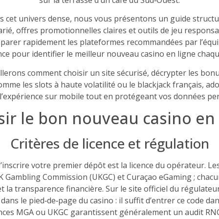
sur la terrasse d’un café du Sud‑Ouest.
s cet univers dense, nous vous présentons un guide structuré 
arié, offres promotionnelles claires et outils de jeu respons
parer rapidement les plateformes recommandées par l’équip
ce pour identifier le meilleur nouveau casino en ligne chaq
llerons comment choisir un site sécurisé, décrypter les bonu
comme les slots à haute volatilité ou le blackjack français, a
 l’expérience sur mobile tout en protégeant vos données per
sir le bon nouveau casino en 
Critères de licence et régulation
inscrire votre premier dépôt est la licence du opérateur. Les
UK Gambling Commission (UKGC) et Curaçao eGaming ; chacun
 la transparence financière. Sur le site officiel du régulateu
dans le pied‑de‑page du casino : il suffit d’entrer ce code d
icences MGA ou UKGC garantissent généralement un audit RN