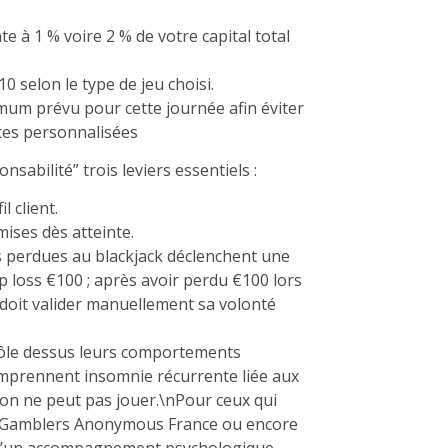
te à 1 % voire 2 % de votre capital total
 selon le type de jeu choisi.
imum prévu pour cette journée afin éviter
tes personnalisées
abilité” trois leviers essentiels :
 client.
ises dès atteinte.
s perdues au blackjack déclenchent une
 loss €100 ; après avoir perdu €100 lors
doit valider manuellement sa volonté
rôle dessus leurs comportements
omprennent insomnie récurrente liée aux
 on ne peut pas jouer.\nPour ceux qui
+, Gamblers Anonymous France ou encore