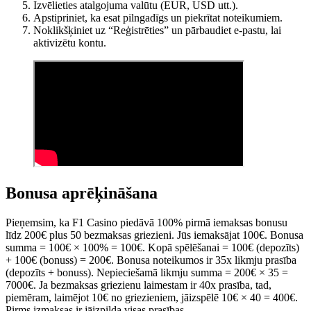
Izvēlieties atalgojuma valūtu (EUR, USD utt.).
Apstipriniet, ka esat pilngadīgs un piekrītat noteikumiem.
Noklikšķiniet uz “Reģistrēties” un pārbaudiet e-pastu, lai
aktivizētu kontu.
Bonusa aprēķināšana
Pieņemsim, ka F1 Casino piedāvā 100% pirmā iemaksas bonusu
līdz 200€ plus 50 bezmaksas griezieni. Jūs iemaksājat 100€. Bonusa
summa = 100€ × 100% = 100€. Kopā spēlēšanai = 100€ (depozīts)
+ 100€ (bonuss) = 200€. Bonusa noteikumos ir 35x likmju prasība
(depozīts + bonuss). Nepieciešamā likmju summa = 200€ × 35 =
7000€. Ja bezmaksas griezienu laimestam ir 40x prasība, tad,
piemēram, laimējot 10€ no griezieniem, jāizspēlē 10€ × 40 = 400€.
Pirms izmaksas ir jāizpilda visas prasības.