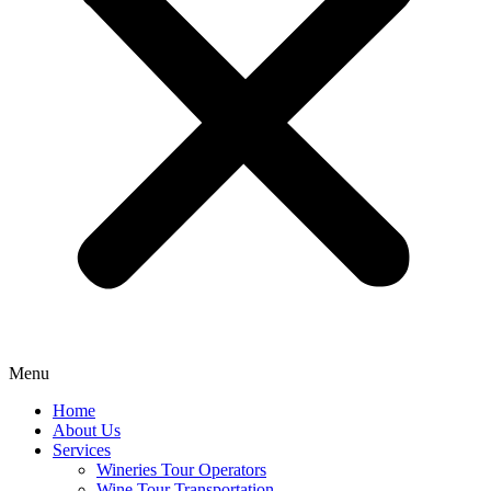
Menu
Home
About Us
Services
Wineries Tour Operators
Wine Tour Transportation