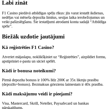
Labi zināt
F1 Casino piedāvā atbildīgas spēļu rīkus: jūs varat iestatīt ikdienas,
nedēļas vai mēneša depozīta limitus, sesijas laika ierobežojumus un
veikt pašizslēgšanu. Šie iestatījumi atrodami konta sadaļā “Atbildīga
spēle”.
Biežāk uzdotie jautājumi
Kā reģistrēties F1 Casino?
Atveriet mājaslapu, noklikšķiniet uz “Reģistrēties”, aizpildiet formu,
apstipriniet e-pastu un sāciet spēlēt.
Kādi ir bonusa noteikumi?
Pirmā depozīta bonuss ir 100% līdz 200€ ar 35x likmju prasību
(depozīts+bonuss). Bezmaksas griezienu laimestam ir 40x prasība.
Kādi maksājumu veidi ir pieejami?
Visa, Mastercard, Skrill, Neteller, Paysafecard un bankas
pārskaitījums.