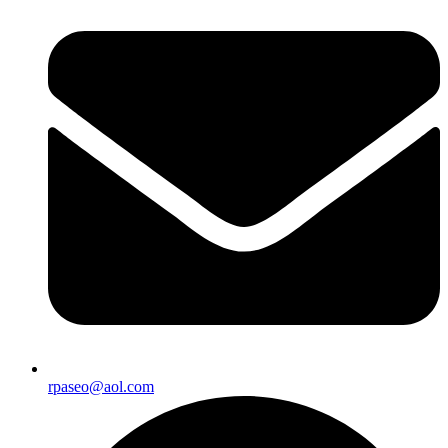
rpaseo@aol.com