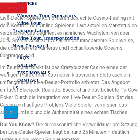
SERVICES
TEXT NOW
Wineries Tour Operators
Live‑Dealer‑Spiele kombinieren das echte Casino‑Feeling mit
Wine Tour
dem Komfort des Online‑Spielens. Laut aktuellen Marktstudien
Transportation
verzeichnet das Segment ein jährliches Wachstum von über
Wine Tour Transportation
30 %. Spieler schätzen vor allem die transparente Spielweise,
Near Chicago IL
die über mehrere Kameras und hochauflösende Streams
übertragen wird.
FAQ’S
GALLERY
Im deutschen Markt ist das Crazybuzzer Casino eines der
TESTIMONIALS
wenigen Plattformen, das neben klassischen Slots auch ein
CONTACT
umfangreiches Live‑Dealer‑Portfolio anbietet. Das Angebot
US
umfasst Blackjack, Roulette, Baccarat und das beliebte Pai Gow
Poker. Durch die Integration von Live‑Dealer‑Spielen löst das
Casino ein häufiges Problem: Viele Spieler vermissen das
X
soziale Umfeld und die Authentizität eines echten Tisches.
Did You Know?
Die durchschnittliche Verweildauer pro Sitzung
bei Live‑Dealer‑Spielen liegt bei rund 25 Minuten – deutlich
länger als bei reinen Spielautomaten.