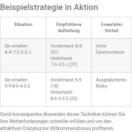
Beispielstrategie in Aktion
Situation
Empfohlene
Erwarteter
Aufteilung
Vorteil
Sie erhalten
Vorderhand: A‑K
Hohe
A‑K‑7‑5‑3‑2‑J
(21)
Gewinnchance
Hinterhand:
7‑5‑3‑2‑J (27)
Sie erhalten
Vorderhand: 9‑9
Ausgeglichenes
9‑9‑8‑6‑4‑3‑2
(18)
Risiko
Hinterhand:
8‑6‑4‑3‑2 (23)
Durch konsequentes Anwenden dieser Techniken können Sie
Ihre Wettanforderungen schneller erfüllen und von den
attraktiven Crazybuzzer Willkommensbonus profitieren.