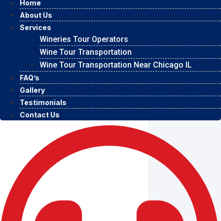
Home
About Us
Services
Wineries Tour Operators
Wine Tour Transportation
Wine Tour Transportation Near Chicago IL
FAQ’s
Gallery
Testimonials
Contact Us