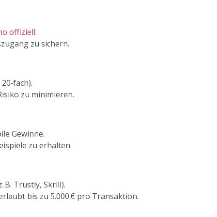
o offiziell
.
szugang zu sichern.
20‑fach).
siko zu minimieren.
bile Gewinne.
ispiele zu erhalten.
. Trustly, Skrill).
erlaubt bis zu 5.000 € pro Transaktion.