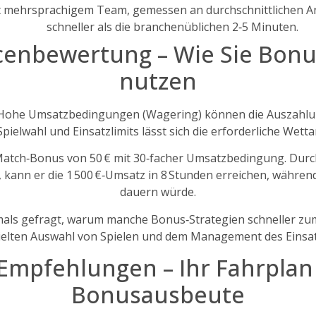
t mehrsprachigem Team, gemessen an durchschnittlichen An
schneller als die branchenüblichen 2‑5 Minuten.
cenbewertung – Wie Sie Bonu
nutzen
: Hohe Umsatzbedingungen (Wagering) können die Auszahlu
pielwahl und Einsatzlimits lässt sich die erforderliche Wet
%‑Match‑Bonus von 50 € mit 30‑facher Umsatzbedingung. Durc
, kann er die 1 500 €‑Umsatz in 8 Stunden erreichen, während
dauern würde.
mals gefragt, warum manche Bonus‑Strategien schneller zum 
ielten Auswahl von Spielen und dem Management des Einsat
 Empfehlungen – Ihr Fahrplan
Bonusausbeute