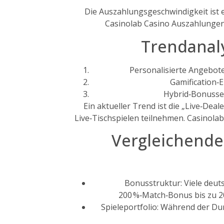
Die Auszahlungsgeschwindigkeit ist e
Casinolab Casino Auszahlungen
Trendanaly
Personalisierte Angebote
Gamification‑E
Hybrid‑Bonusse 
Ein aktueller Trend ist die „Live‑Deal
Live‑Tischspielen teilnehmen. Casinola
Vergleichende
Bonusstruktur: Viele deut
200 %‑Match‑Bonus bis zu 20
Spieleportfolio: Während der Durc