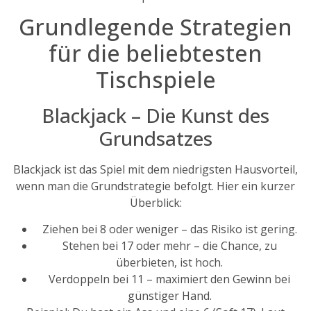
Grundlegende Strategien
für die beliebtesten
Tischspiele
Blackjack – Die Kunst des
Grundsatzes
Blackjack ist das Spiel mit dem niedrigsten Hausvorteil,
wenn man die Grundstrategie befolgt. Hier ein kurzer
Überblick:
Ziehen bei 8 oder weniger – das Risiko ist gering.
Stehen bei 17 oder mehr – die Chance, zu
überbieten, ist hoch.
Verdoppeln bei 11 – maximiert den Gewinn bei
günstiger Hand.