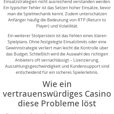
Einsatzstrategien nicht ausreichend verstanden werden.
Ein typischer Fehler ist das Setzen hoher Einsätze, bevor
man die Spielmechanik kennt. Zudem unterschätzen
Anfänger häufig die Bedeutung von RTP (Return to
Player) und Volatilität.
Ein weiterer Stolperstein ist das Fehlen eines klaren
Spielplans. Ohne festgelegte Einsatzlimits oder eine
Gewinnstrategie verliert man leicht die Kontrolle über
das Budget. Schließlich wird die Auswahl des richtigen
Anbieters oft vernachlässigt – Lizenzierung,
Auszahlungsgeschwindigkeit und Kundensupport sind
entscheidend für ein sicheres Spielerlebnis.
Wie ein
vertrauenswürdiges Casino
diese Probleme löst