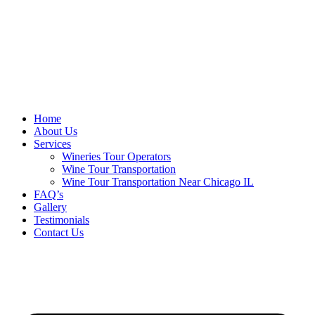
Home
About Us
Services
Wineries Tour Operators
Wine Tour Transportation
Wine Tour Transportation Near Chicago IL
FAQ’s
Gallery
Testimonials
Contact Us