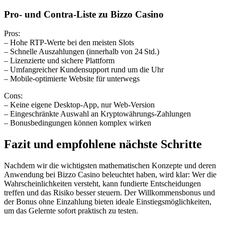
Pro‑ und Contra‑Liste zu Bizzo Casino
Pros:
– Hohe RTP‑Werte bei den meisten Slots
– Schnelle Auszahlungen (innerhalb von 24 Std.)
– Lizenzierte und sichere Plattform
– Umfangreicher Kundensupport rund um die Uhr
– Mobile‑optimierte Website für unterwegs
Cons:
– Keine eigene Desktop‑App, nur Web‑Version
– Eingeschränkte Auswahl an Kryptowährungs‑Zahlungen
– Bonusbedingungen können komplex wirken
Fazit und empfohlene nächste Schritte
Nachdem wir die wichtigsten mathematischen Konzepte und deren
Anwendung bei Bizzo Casino beleuchtet haben, wird klar: Wer die
Wahrscheinlichkeiten versteht, kann fundierte Entscheidungen
treffen und das Risiko besser steuern. Der Willkommensbonus und
der Bonus ohne Einzahlung bieten ideale Einstiegsmöglichkeiten,
um das Gelernte sofort praktisch zu testen.