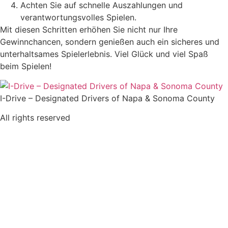
Achten Sie auf schnelle Auszahlungen und
verantwortungsvolles Spielen.
Mit diesen Schritten erhöhen Sie nicht nur Ihre
Gewinnchancen, sondern genießen auch ein sicheres und
unterhaltsames Spielerlebnis. Viel Glück und viel Spaß
beim Spielen!
I-Drive – Designated Drivers of Napa & Sonoma County
All rights reserved