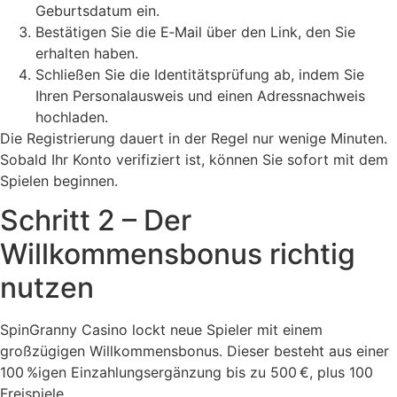
Geburtsdatum ein.
Bestätigen Sie die E‑Mail über den Link, den Sie
erhalten haben.
Schließen Sie die Identitätsprüfung ab, indem Sie
Ihren Personalausweis und einen Adressnachweis
hochladen.
Die Registrierung dauert in der Regel nur wenige Minuten.
Sobald Ihr Konto verifiziert ist, können Sie sofort mit dem
Spielen beginnen.
Schritt 2 – Der
Willkommensbonus richtig
nutzen
SpinGranny Casino lockt neue Spieler mit einem
großzügigen Willkommensbonus. Dieser besteht aus einer
100 %igen Einzahlungsergänzung bis zu 500 €, plus 100
Freispiele.