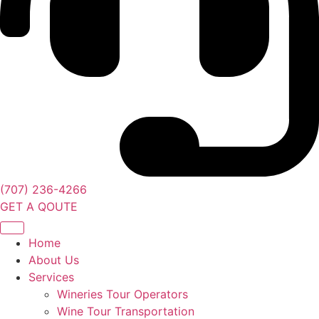
(707) 236-4266
GET A QOUTE
Home
About Us
Services
Wineries Tour Operators
Wine Tour Transportation