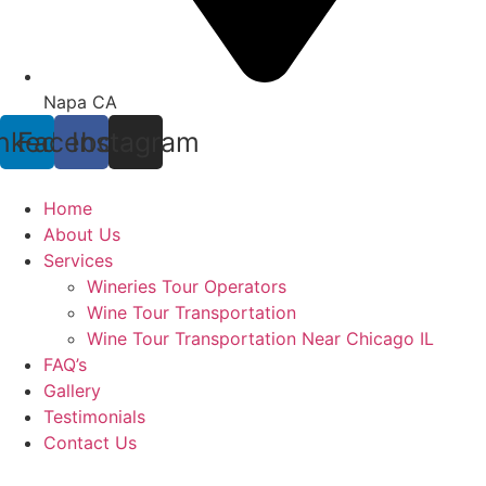
Napa CA
nkedin
Facebook
Instagram
Home
About Us
Services
Wineries Tour Operators
Wine Tour Transportation
Wine Tour Transportation Near Chicago IL
FAQ’s
Gallery
Testimonials
Contact Us