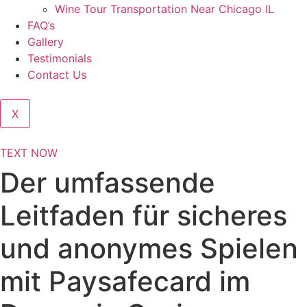
Wine Tour Transportation Near Chicago IL
FAQ’s
Gallery
Testimonials
Contact Us
X
TEXT NOW
Der umfassende
Leitfaden für sicheres
und anonymes Spielen
mit Paysafecard im