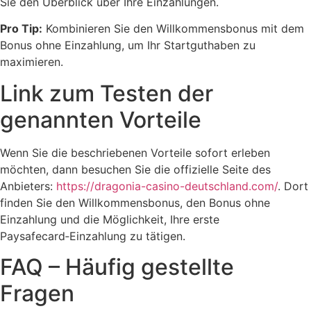
Sie den Überblick über Ihre Einzahlungen.
Pro Tip:
Kombinieren Sie den Willkommensbonus mit dem
Bonus ohne Einzahlung, um Ihr Startguthaben zu
maximieren.
Link zum Testen der
genannten Vorteile
Wenn Sie die beschriebenen Vorteile sofort erleben
möchten, dann besuchen Sie die offizielle Seite des
Anbieters:
https://dragonia-casino-deutschland.com/
. Dort
finden Sie den Willkommensbonus, den Bonus ohne
Einzahlung und die Möglichkeit, Ihre erste
Paysafecard‑Einzahlung zu tätigen.
FAQ – Häufig gestellte
Fragen