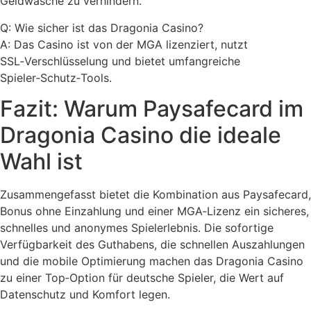
Geldwäsche zu verhindern.
Q: Wie sicher ist das Dragonia Casino?
A: Das Casino ist von der MGA lizenziert, nutzt
SSL‑Verschlüsselung und bietet umfangreiche
Spieler‑Schutz‑Tools.
Fazit: Warum Paysafecard im
Dragonia Casino die ideale
Wahl ist
Zusammengefasst bietet die Kombination aus Paysafecard,
Bonus ohne Einzahlung und einer MGA‑Lizenz ein sicheres,
schnelles und anonymes Spielerlebnis. Die sofortige
Verfügbarkeit des Guthabens, die schnellen Auszahlungen
und die mobile Optimierung machen das Dragonia Casino
zu einer Top‑Option für deutsche Spieler, die Wert auf
Datenschutz und Komfort legen.