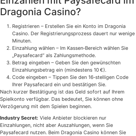
Einzahlen mit Paysafecard im
Dragonia Casino?
Registrieren – Erstellen Sie ein Konto im Dragonia
Casino. Der Registrierungsprozess dauert nur wenige
Minuten.
Einzahlung wählen – Im Kassen‑Bereich wählen Sie
„Paysafecard“ als Zahlungsmethode.
Betrag eingeben – Geben Sie den gewünschten
Einzahlungsbetrag ein (mindestens 10 €).
Code eingeben – Tippen Sie den 16‑stelligen Code
Ihrer Paysafecard ein und bestätigen Sie.
Nach kurzer Bestätigung ist das Geld sofort auf Ihrem
Spielkonto verfügbar. Das bedeutet, Sie können ohne
Verzögerung mit dem Spielen beginnen.
Industry Secret:
Viele Anbieter blockieren nur
Einzahlungen, nicht aber Auszahlungen, wenn Sie
Paysafecard nutzen. Beim Dragonia Casino können Sie