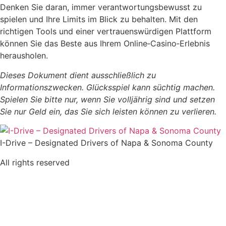
Denken Sie daran, immer verantwortungsbewusst zu
spielen und Ihre Limits im Blick zu behalten. Mit den
richtigen Tools und einer vertrauenswürdigen Plattform
können Sie das Beste aus Ihrem Online‑Casino‑Erlebnis
herausholen.
Dieses Dokument dient ausschließlich zu
Informationszwecken. Glücksspiel kann süchtig machen.
Spielen Sie bitte nur, wenn Sie volljährig sind und setzen
Sie nur Geld ein, das Sie sich leisten können zu verlieren.
I-Drive – Designated Drivers of Napa & Sonoma County
All rights reserved