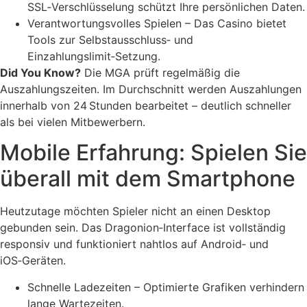
SSL‑Verschlüsselung schützt Ihre persönlichen Daten.
Verantwortungsvolles Spielen – Das Casino bietet
Tools zur Selbstausschluss‑ und
Einzahlungslimit‑Setzung.
Did You Know?
Die MGA prüft regelmäßig die
Auszahlungszeiten. Im Durchschnitt werden Auszahlungen
innerhalb von 24 Stunden bearbeitet – deutlich schneller
als bei vielen Mitbewerbern.
Mobile Erfahrung: Spielen Sie
überall mit dem Smartphone
Heutzutage möchten Spieler nicht an einen Desktop
gebunden sein. Das Dragonion‑Interface ist vollständig
responsiv und funktioniert nahtlos auf Android‑ und
iOS‑Geräten.
Schnelle Ladezeiten – Optimierte Grafiken verhindern
lange Wartezeiten.