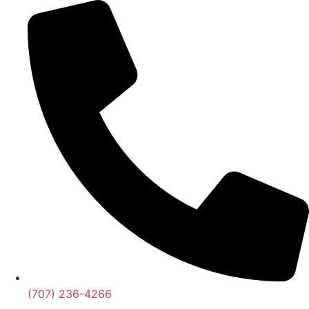
Skip
to
content
(707) 236-4266