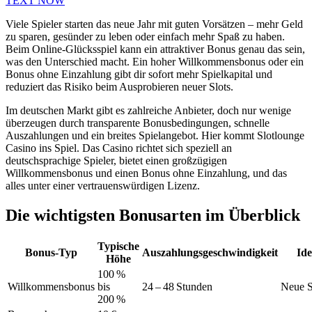
TEXT NOW
Viele Spieler starten das neue Jahr mit guten Vorsätzen – mehr Geld
zu sparen, gesünder zu leben oder einfach mehr Spaß zu haben.
Beim Online‑Glücksspiel kann ein attraktiver Bonus genau das sein,
was den Unterschied macht. Ein hoher Willkommensbonus oder ein
Bonus ohne Einzahlung gibt dir sofort mehr Spielkapital und
reduziert das Risiko beim Ausprobieren neuer Slots.
Im deutschen Markt gibt es zahlreiche Anbieter, doch nur wenige
überzeugen durch transparente Bonusbedingungen, schnelle
Auszahlungen und ein breites Spielangebot. Hier kommt Slotlounge
Casino ins Spiel. Das Casino richtet sich speziell an
deutschsprachige Spieler, bietet einen großzügigen
Willkommensbonus und einen Bonus ohne Einzahlung, und das
alles unter einer vertrauenswürdigen Lizenz.
Die wichtigsten Bonusarten im Überblick
Typische
Bonus‑Typ
Auszahlungsgeschwindigkeit
Ide
Höhe
100 %
Willkommensbonus
bis
24 – 48 Stunden
Neue S
200 %