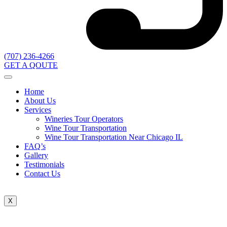
(707) 236-4266
GET A QOUTE
Home
About Us
Services
Wineries Tour Operators
Wine Tour Transportation
Wine Tour Transportation Near Chicago IL
FAQ’s
Gallery
Testimonials
Contact Us
X