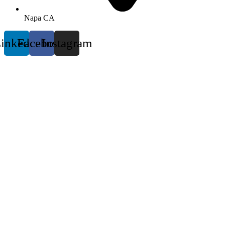
Napa CA
inkedin
Facebook
Instagram