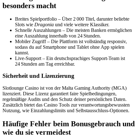
besonders macht
Breites Spielportfolio – Über 2 000 Titel, darunter beliebte
Slots wie
Dragonia
und viele weitere Klassiker.
Schnelle Auszahlungen – Die meisten Banken ermöglichen
eine Auszahlung innerhalb von 24 Stunden.
Mobiler Zugriff – Die Plattform ist vollständig responsiv,
sodass du auf Smartphone und Tablet ohne App spielen
kannst.
Live‑Support – Ein deutschsprachiges Support‑Team ist
24 Stunden am Tag erreichbar.
Sicherheit und Lizenzierung
Slotlounge Casino ist von der Malta Gaming Authority (MGA)
lizenziert. Diese Lizenz garantiert faire Spielbedingungen,
regelmäßige Audits und den Schutz deiner persönlichen Daten.
Zusätzlich bietet das Casino Tools zur verantwortungsbewussten
Nutzung, wie Einzahlungslimits und Selbstausschluss‑Optionen.
Häufige Fehler beim Bonusgebrauch und
wie du sie vermeidest