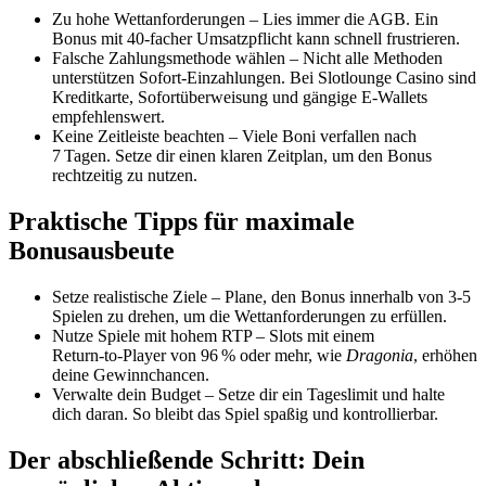
Zu hohe Wettanforderungen – Lies immer die AGB. Ein
Bonus mit 40‑facher Umsatzpflicht kann schnell frustrieren.
Falsche Zahlungsmethode wählen – Nicht alle Methoden
unterstützen Sofort‑Einzahlungen. Bei Slotlounge Casino sind
Kreditkarte, Sofortüberweisung und gängige E‑Wallets
empfehlenswert.
Keine Zeitleiste beachten – Viele Boni verfallen nach
7 Tagen. Setze dir einen klaren Zeitplan, um den Bonus
rechtzeitig zu nutzen.
Praktische Tipps für maximale
Bonusausbeute
Setze realistische Ziele – Plane, den Bonus innerhalb von 3‑5
Spielen zu drehen, um die Wettanforderungen zu erfüllen.
Nutze Spiele mit hohem RTP – Slots mit einem
Return‑to‑Player von 96 % oder mehr, wie
Dragonia
, erhöhen
deine Gewinnchancen.
Verwalte dein Budget – Setze dir ein Tageslimit und halte
dich daran. So bleibt das Spiel spaßig und kontrollierbar.
Der abschließende Schritt: Dein