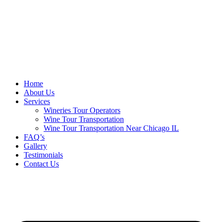
Home
About Us
Services
Wineries Tour Operators
Wine Tour Transportation
Wine Tour Transportation Near Chicago IL
FAQ’s
Gallery
Testimonials
Contact Us