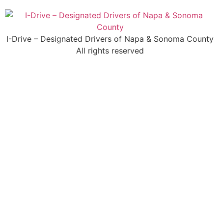
I-Drive – Designated Drivers of Napa & Sonoma County
All rights reserved