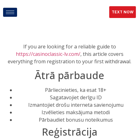
TEXT NOW
If you are looking for a reliable guide to
https://casinoclassic-lv.com/
, this article covers
everything from registration to your first withdrawal.
Ātrā pārbaude
Pārliecinieties, ka esat 18+
Sagatavojiet derīgu ID
Izmantojiet drošu interneta savienojumu
Izvēlieties maksājuma metodi
Pārbaudiet bonusu noteikumus
Reģistrācija