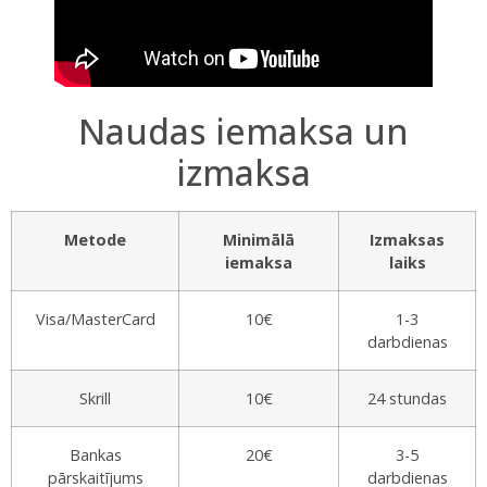
Naudas iemaksa un
izmaksa
Metode
Minimālā
Izmaksas
iemaksa
laiks
Visa/MasterCard
10€
1-3
darbdienas
Skrill
10€
24 stundas
Bankas
20€
3-5
pārskaitījums
darbdienas