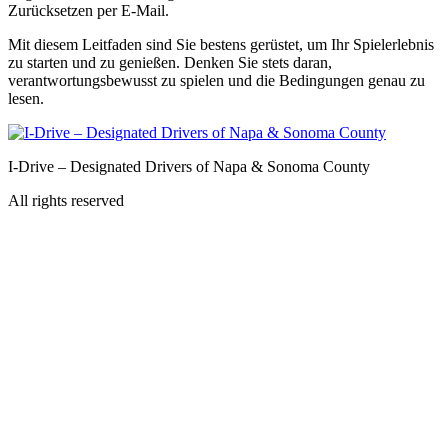
Zurücksetzen per E-Mail.
Mit diesem Leitfaden sind Sie bestens gerüstet, um Ihr Spielerlebnis
zu starten und zu genießen. Denken Sie stets daran,
verantwortungsbewusst zu spielen und die Bedingungen genau zu
lesen.
I-Drive – Designated Drivers of Napa & Sonoma County
All rights reserved