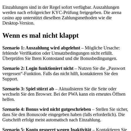
Einzahlungen sind in der Regel sofort verfügbar. Auszahlungen
werden nach erfolgreicher KYC-Prüfung freigegeben. Die arena
casino app unterstützt dieselben Zahlungsmethoden wie die
Desktop-Version.
Wenn es mal nicht klappt
Szenario 1: Auszahlung wird abgelehnt
– Mögliche Ursache:
fehlende Verifikation oder Umsatzbedingungen nicht erfüllt.
Überprüfen Sie Ihren Kontostand und die Bonusbedingungen.
Szenario 2: Login funktioniert nicht
– Nutzen Sie die „Passwort
vergessen“-Funktion. Falls das nicht hilft, kontaktieren Sie den
Support.
Szenario 3: Spiel stürzt ab
– Aktualisieren Sie die Seite oder
wechseln Sie den Browser. Bei der PWA kann ein erneutes Öffnen
helfen.
Szenario 4: Bonus wird nicht gutgeschrieben
– Stellen Sie sicher,
dass Sie den Bonuscode eingegeben haben (falls erforderlich). Die
Gutschrift erfolgt meist automatisch nach Einzahlung.
Szenario 5: Konto gesperrt wegen Inaktivität
– Kontaktieren Sie