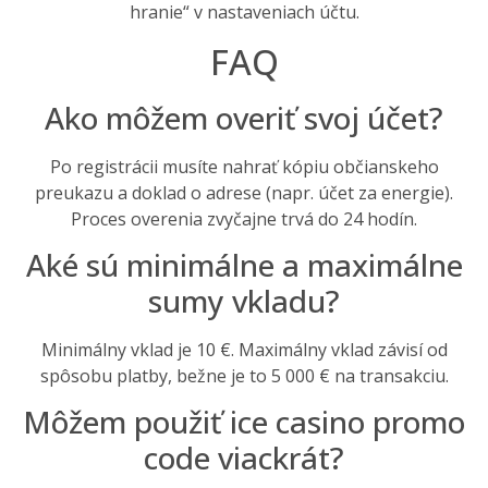
hranie“ v nastaveniach účtu.
FAQ
Ako môžem overiť svoj účet?
Po registrácii musíte nahrať kópiu občianskeho
preukazu a doklad o adrese (napr. účet za energie).
Proces overenia zvyčajne trvá do 24 hodín.
Aké sú minimálne a maximálne
sumy vkladu?
Minimálny vklad je 10 €. Maximálny vklad závisí od
spôsobu platby, bežne je to 5 000 € na transakciu.
Môžem použiť ice casino promo
code viackrát?