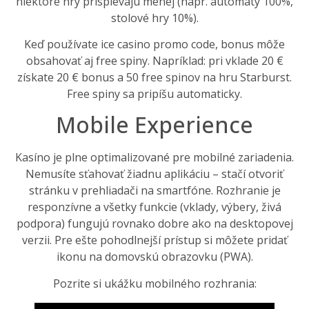
niektoré hry prispievajú menej (napr. automaty 100%,
stolové hry 10%).
Keď používate ice casino promo code, bonus môže
obsahovať aj free spiny. Napríklad: pri vklade 20 €
získate 20 € bonus a 50 free spinov na hru Starburst.
Free spiny sa pripíšu automaticky.
Mobile Experience
Kasíno je plne optimalizované pre mobilné zariadenia.
Nemusíte sťahovať žiadnu aplikáciu – stačí otvoriť
stránku v prehliadači na smartfóne. Rozhranie je
responzívne a všetky funkcie (vklady, výbery, živá
podpora) fungujú rovnako dobre ako na desktopovej
verzii. Pre ešte pohodlnejší prístup si môžete pridať
ikonu na domovskú obrazovku (PWA).
Pozrite si ukážku mobilného rozhrania: