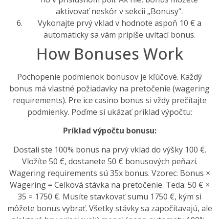
aktivovať neskôr v sekcii „Bonusy“.
Vykonajte prvý vklad v hodnote aspoň 10 € a
automaticky sa vám pripíše uvítací bonus.
How Bonuses Work
Pochopenie podmienok bonusov je kľúčové. Každý
bonus má vlastné požiadavky na pretočenie (wagering
requirements). Pre ice casino bonus si vždy prečítajte
podmienky. Poďme si ukázať príklad výpočtu:
Príklad výpočtu bonusu:
Dostali ste 100% bonus na prvý vklad do výšky 100 €.
Vložíte 50 €, dostanete 50 € bonusových peňazí.
Wagering requirements sú 35x bonus. Vzorec: Bonus ×
Wagering = Celková stávka na pretočenie. Teda: 50 € ×
35 = 1750 €. Musíte stavkovať sumu 1750 €, kým si
môžete bonus vybrať. Všetky stávky sa započítavajú, ale