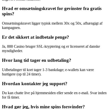
Hvad er omsætningskravet for gevinster fra gratis
spins?
Omsætningskravet ligger typisk mellem 30x og 50x, afhængigt af
kampagnen.
Er det sikkert at indbetale penge?
Ja, 888 Casino bruger SSL-kryptering og er licenseret af danske
myndigheder.
Hvor lang tid tager en udbetaling?
Udbetalinger til kort tager 1-3 bankdage; e-wallets kan være
hurtigere (op til 24 timer).
Hvordan kontakter jeg support?
Du kan chatte live på hjemmesiden eller sende en e-mail. Svar inden
for få timer.
Hvad gør jeg, hvis mine spins forsvinder?