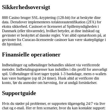
Sikkerhedsoversigt
888 Casino bruger SSL-kryptering (128-bit) for at beskytte dine
data. Derudover implementeres tofaktorautentifikation (2FA) for
ekstra sikkerhed. Casinoet er licenseret af Spillemyndigheden i
Danmark (eller tilsvarende), hvilket betyder, at dine indskud og
gevinster er beskyttet af danske regler. Vær altid opmærksom på, at
gevinster fra Curacao-licenserede casinoer kan være skattepligtige i
dit hjemland.
Finansielle operationer
Indbetalinger og udbetalinger behandles sikkert via verificerede
metoder. Indbetalingsgrænser kan indstilles i din profil for ansvarligt
spil. Udbetalinger til kort tager typisk 1-3 bankdage, mens e-wallets
kan være hurtigere (op til 24 timer). Husk altid at verificere din
konto, før du anmoder om hævning, for at undgå forsinkelser.
Supportguide
Hvis du støder på problemer, er supporten tilgængelig 24/7 via live
chat og e-mail. Her er fem scenarier, hvor du kan kontakte support: