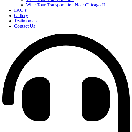
Wine Tour Transportation Near Chicago IL
FAQ’s
Gallery
Testimonials
Contact Us