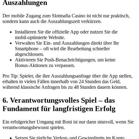
Auszahlungen
Der mobile Zugang zum Slotmafia Casino ist nicht nur praktisch,
sondern kann auch die Auszahlungszeit verkürzen.
Installieren Sie die offizielle App oder nutzen Sie die
mobil‑optimierte Website.
Verwalten Sie Ein- und Auszahlungen direkt über Ihr
Smartphone – oft wird die Bearbeitung schneller
abgeschlossen.
Aktivieren Sie Push‑Benachrichtigungen, um keine
Bonus‑Aktionen zu verpassen.
Pro Tip: Spieler, die ihre Auszahlungsanfrage über die App stellen,
erhalten in vielen Fällen innerhalb von 24 Stunden das Geld,
während klassische Anfragen bis zu 48 Stunden dauern können.
6. Verantwortungsvolles Spiel – das
Fundament für langfristigen Erfolg
Ein erfolgreicher Umgang mit Boni ist nur dann sinnvoll, wenn Sie
verantwortungsbewusst spielen.
Setzen Sie tägliche Verlust‑ und Gewinnlimits im Konto.