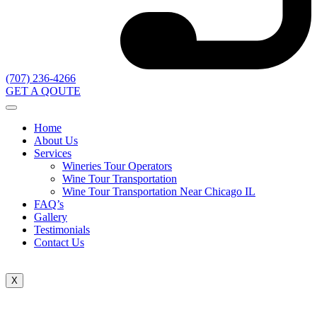
(707) 236-4266
GET A QOUTE
Home
About Us
Services
Wineries Tour Operators
Wine Tour Transportation
Wine Tour Transportation Near Chicago IL
FAQ’s
Gallery
Testimonials
Contact Us
X