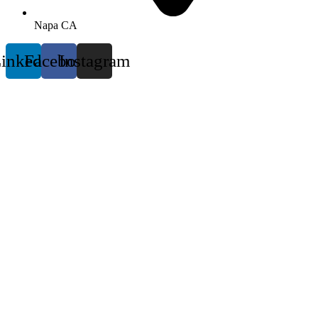
Napa CA
inkedin
Facebook
Instagram