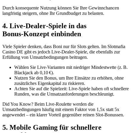
Durch konsequente Nutzung können Sie Ihre Gewinnchancen
langfristig steigern, ohne Ihr Grundbudget zu belasten.
4. Live‑Dealer‑Spiele in das
Bonus‑Konzept einbinden
Viele Spieler denken, dass Boni nur für Slots gelten. Im Slotmafia
Casino DE gibt es jedoch Live‑Dealer‑Spiele, die ebenfalls zur
Erfüllung von Umsatzbedingungen beitragen.
Wählen Sie Live‑Varianten mit niedriger Mindestwette (z. B.
Blackjack ab 0,10 €).
Nutzen Sie den Bonus, um Ihre Einsätze zu erhöhen, ohne
zusätzliches Eigenkapital zu riskieren.
Achten Sie auf die Spielzeit: Live‑Spiele haben oft schnellere
Runden, was die Umsatzanforderungen beschleunigt.
Did You Know? Beim Live‑Roulette werden die
Umsatzbedingungen häufig mit einem Faktor von 1,5x statt 5x
angewendet – ein klarer Vorteil gegenüber reinen Slot‑Bonussen.
5. Mobile Gaming für schnellere