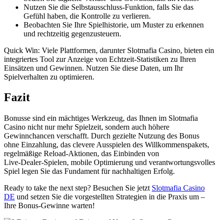
Nutzen Sie die Selbstausschluss‑Funktion, falls Sie das
Gefühl haben, die Kontrolle zu verlieren.
Beobachten Sie Ihre Spielhistorie, um Muster zu erkennen
und rechtzeitig gegenzusteuern.
Quick Win: Viele Plattformen, darunter Slotmafia Casino, bieten ein
integriertes Tool zur Anzeige von Echtzeit‑Statistiken zu Ihren
Einsätzen und Gewinnen. Nutzen Sie diese Daten, um Ihr
Spielverhalten zu optimieren.
Fazit
Bonusse sind ein mächtiges Werkzeug, das Ihnen im Slotmafia
Casino nicht nur mehr Spielzeit, sondern auch höhere
Gewinnchancen verschafft. Durch gezielte Nutzung des Bonus
ohne Einzahlung, das clevere Ausspielen des Willkommenspakets,
regelmäßige Reload‑Aktionen, das Einbinden von
Live‑Dealer‑Spielen, mobile Optimierung und verantwortungsvolles
Spiel legen Sie das Fundament für nachhaltigen Erfolg.
Ready to take the next step? Besuchen Sie jetzt
Slotmafia Casino
DE
und setzen Sie die vorgestellten Strategien in die Praxis um –
Ihre Bonus‑Gewinne warten!