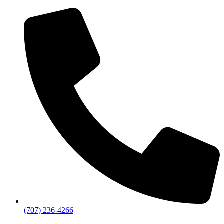
Skip
to
content
(707) 236-4266